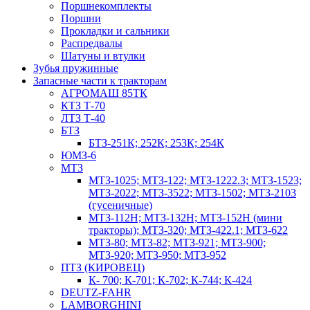
Поршнекомплекты
Поршни
Прокладки и сальники
Распредвалы
Шатуны и втулки
Зубья пружинные
Запасные части к тракторам
АГРОМАШ 85ТК
КТЗ Т-70
ЛТЗ Т-40
БТЗ
БТЗ-251К; 252К; 253К; 254К
ЮМЗ-6
МТЗ
МТЗ-1025; МТЗ-122; МТЗ-1222.3; МТЗ-1523;
МТЗ-2022; МТЗ-3522; МТЗ-1502; МТЗ-2103
(гусеничные)
МТЗ-112Н; МТЗ-132Н; МТЗ-152Н (мини
тракторы); МТЗ-320; МТЗ-422.1; МТЗ-622
МТЗ-80; МТЗ-82; МТЗ-921; МТЗ-900;
МТЗ-920; МТЗ-950; МТЗ-952
ПТЗ (КИРОВЕЦ)
К- 700; К-701; К-702; К-744; К-424
DEUTZ-FAHR
LAMBORGHINI