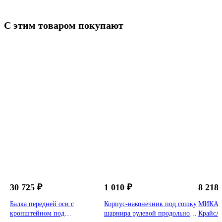
С этим товаром покупают
ГАЗ
30 725 ₽
1 010 ₽
8 218 
Балка передней оси с
Корпус-наконечник под сошку
МИКАС 
кронштейном под
шарнира рулевой продольной
Крайсле