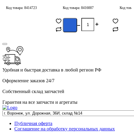
гидроусилитель ГАЗ-3309
тяги ГАЗ-33081, 3309 дв. 245
(ГАЗ) 3309-3001009
3309-70-3414016
Код товара: 8414723
Код товара: 8416007
Код това
Сообщить о
С
поступлении
п
Удобная и быстрая доставка в любой регион РФ
Оформление заказов 24/7
Собственный склад запчастей
Гарантия на все запчасти и агрегаты
Публичная оферта
Соглашение на обработку персональных данных