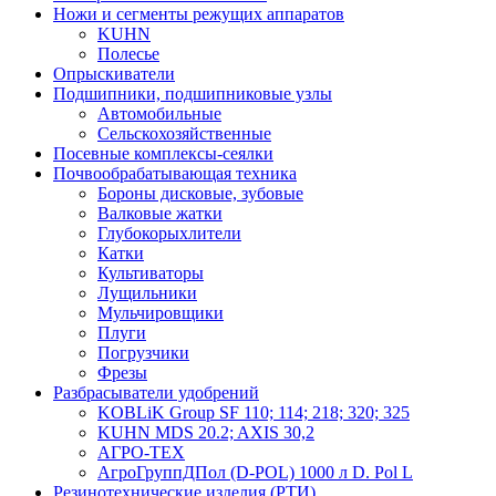
Ножи и сегменты режущих аппаратов
KUHN
Полесье
Опрыскиватели
Подшипники, подшипниковые узлы
Автомобильные
Сельскохозяйственные
Посевные комплексы-сеялки
Почвообрабатывающая техника
Бороны дисковые, зубовые
Валковые жатки
Глубокорыхлители
Катки
Культиваторы
Лущильники
Мульчировщики
Плуги
Погрузчики
Фрезы
Разбрасыватели удобрений
KOBLiK Group SF 110; 114; 218; 320; 325
KUHN MDS 20.2; AXIS 30,2
АГРО-ТЕХ
АгроГруппДПол (D-POL) 1000 л D. Pol L
Резинотехнические изделия (РТИ)