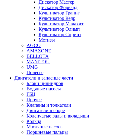
Дискатор Мастер
Дискатор Форвард
Культиватор Гранит
Культиватор Кедр
Культиватор Малахит
Культиватор Олимп
Культиватор Спринт
Метизы
AGCO
AMAZONE
BELLOTA
MANITOU
UMG
Полесье
Двигатели и запасные части
Блоки цилиндров
Водяные насосы
ГБЦ
Прочее
Клапаны и толкатели
Двигатели в сборе
Коленчатые валы и вкладыши
Кольца
Масляные насосы
Поршневые пальцы