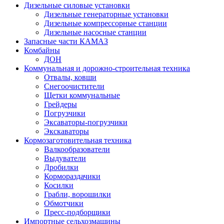
Дизельные силовые установки
Дизельные генераторные установки
Дизельные компрессорные станции
Дизельные насосные станции
Запасные части КАМАЗ
Комбайны
ДОН
Коммунальная и дорожно-строительная техника
Отвалы, ковши
Снегоочистители
Щетки коммунальные
Грейдеры
Погрузчики
Эксаваторы-погрузчики
Экскаваторы
Кормозаготовительная техника
Валкообразователи
Выдуватели
Дробилки
Кормораздачики
Косилки
Грабли, ворошилки
Обмотчики
Пресс-подборщики
Импортные сельхозмашины