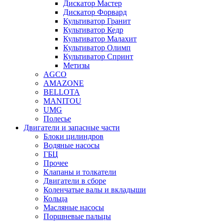
Дискатор Мастер
Дискатор Форвард
Культиватор Гранит
Культиватор Кедр
Культиватор Малахит
Культиватор Олимп
Культиватор Спринт
Метизы
AGCO
AMAZONE
BELLOTA
MANITOU
UMG
Полесье
Двигатели и запасные части
Блоки цилиндров
Водяные насосы
ГБЦ
Прочее
Клапаны и толкатели
Двигатели в сборе
Коленчатые валы и вкладыши
Кольца
Масляные насосы
Поршневые пальцы