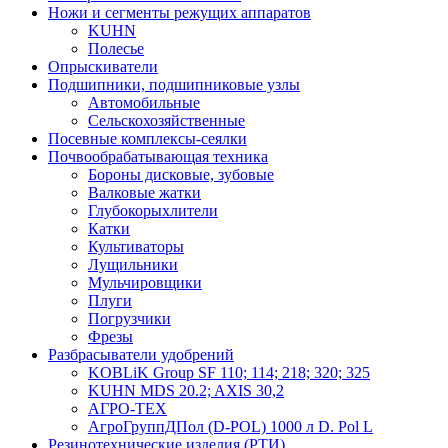
Ножи и сегменты режущих аппаратов
KUHN
Полесье
Опрыскиватели
Подшипники, подшипниковые узлы
Автомобильные
Сельскохозяйственные
Посевные комплексы-сеялки
Почвообрабатывающая техника
Бороны дисковые, зубовые
Валковые жатки
Глубокорыхлители
Катки
Культиваторы
Лущильники
Мульчировщики
Плуги
Погрузчики
Фрезы
Разбрасыватели удобрений
KOBLiK Group SF 110; 114; 218; 320; 325
KUHN MDS 20.2; AXIS 30,2
АГРО-ТЕХ
АгроГруппДПол (D-POL) 1000 л D. Pol L
Резинотехнические изделия (РТИ)