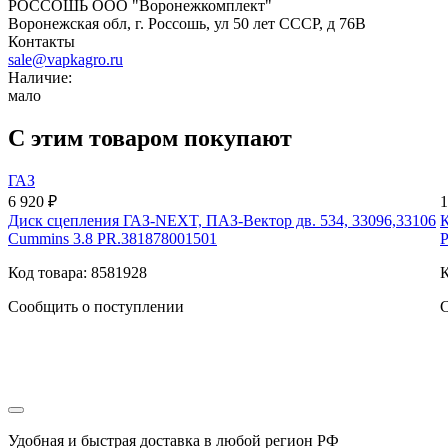
РОССОШЬ ООО "Воронежкомплект"
Воронежская обл, г. Россошь, ул 50 лет СССР, д 76В
Контакты
sale@vapkagro.ru
Наличие:
мало
С этим товаром покупают
ГАЗ
6 920 ₽
1
Диск сцепления ГАЗ-NEXT, ПАЗ-Вектор дв. 534, 33096,33106
Cummins 3.8 PR.381878001501
Код товара: 8581928
К
Сообщить о поступлении
С
Удобная и быстрая доставка в любой регион РФ