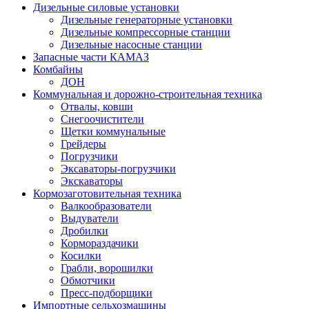
Дизельные силовые установки
Дизельные генераторные установки
Дизельные компрессорные станции
Дизельные насосные станции
Запасные части КАМАЗ
Комбайны
ДОН
Коммунальная и дорожно-строительная техника
Отвалы, ковши
Снегоочистители
Щетки коммунальные
Грейдеры
Погрузчики
Эксаваторы-погрузчики
Экскаваторы
Кормозаготовительная техника
Валкообразователи
Выдуватели
Дробилки
Кормораздачики
Косилки
Грабли, ворошилки
Обмотчики
Пресс-подборщики
Импортные сельхозмашины