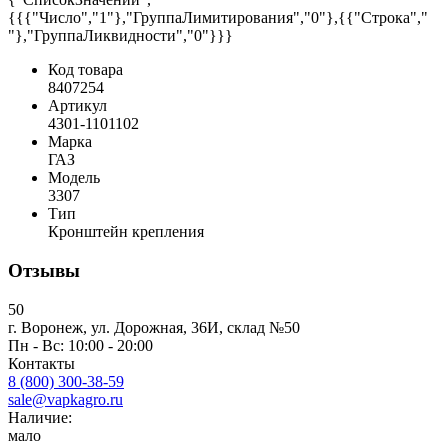
{{{"Число","1"},"ГруппаЛимитирования","0"},{{"Строка","
"},"ГруппаЛиквидности","0"}}}
Код товара
8407254
Артикул
4301-1101102
Марка
ГАЗ
Модель
3307
Тип
Кронштейн крепления
Отзывы
50
г. Воронеж, ул. Дорожная, 36И, склад №50
Пн - Вс: 10:00 - 20:00
Контакты
8 (800) 300-38-59
sale@vapkagro.ru
Наличие:
мало