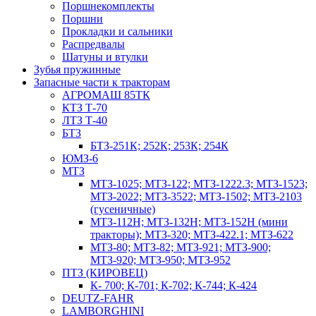
Поршнекомплекты
Поршни
Прокладки и сальники
Распредвалы
Шатуны и втулки
Зубья пружинные
Запасные части к тракторам
АГРОМАШ 85ТК
КТЗ Т-70
ЛТЗ Т-40
БТЗ
БТЗ-251К; 252К; 253К; 254К
ЮМЗ-6
МТЗ
МТЗ-1025; МТЗ-122; МТЗ-1222.3; МТЗ-1523;
МТЗ-2022; МТЗ-3522; МТЗ-1502; МТЗ-2103
(гусеничные)
МТЗ-112Н; МТЗ-132Н; МТЗ-152Н (мини
тракторы); МТЗ-320; МТЗ-422.1; МТЗ-622
МТЗ-80; МТЗ-82; МТЗ-921; МТЗ-900;
МТЗ-920; МТЗ-950; МТЗ-952
ПТЗ (КИРОВЕЦ)
К- 700; К-701; К-702; К-744; К-424
DEUTZ-FAHR
LAMBORGHINI