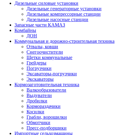
Дизельные силовые установки
Дизельные генераторные установки
Дизельные компрессорные станции
Дизельные насосные станции
Запасные части КАМАЗ
Комбайны
ДОН
Коммунальная и дорожно-строительная техника
Отвалы, ковши
Снегоочистители
Щетки коммунальные
Грейдеры
Погрузчики
Эксаваторы-погрузчики
Экскаваторы
Кормозаготовительная техника
Валкообразователи
Выдуватели
Дробилки
Кормораздачики
Косилки
Грабли, ворошилки
Обмотчики
Пресс-подборщики
Импортные сельхозмашины