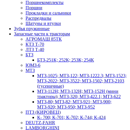
Поршнекомплекты
Поршни
Прокладки и сальники
Распредвалы
Шатуны и втулки
Зубья пружинные
Запасные части к тракторам
АГРОМАШ 85ТК
КТЗ Т-70
ЛТЗ Т-40
БТЗ
БТЗ-251К; 252К; 253К; 254К
ЮМЗ-6
МТЗ
МТЗ-1025; МТЗ-122; МТЗ-1222.3; МТЗ-1523;
МТЗ-2022; МТЗ-3522; МТЗ-1502; МТЗ-2103
(гусеничные)
МТЗ-112Н; МТЗ-132Н; МТЗ-152Н (мини
тракторы); МТЗ-320; МТЗ-422.1; МТЗ-622
МТЗ-80; МТЗ-82; МТЗ-921; МТЗ-900;
МТЗ-920; МТЗ-950; МТЗ-952
ПТЗ (КИРОВЕЦ)
К- 700; К-701; К-702; К-744; К-424
DEUTZ-FAHR
LAMBORGHINI