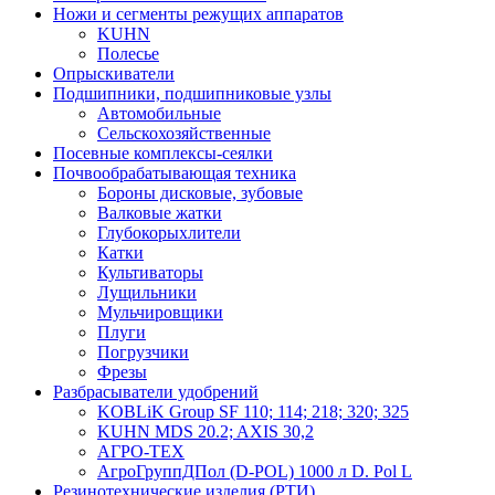
Ножи и сегменты режущих аппаратов
KUHN
Полесье
Опрыскиватели
Подшипники, подшипниковые узлы
Автомобильные
Сельскохозяйственные
Посевные комплексы-сеялки
Почвообрабатывающая техника
Бороны дисковые, зубовые
Валковые жатки
Глубокорыхлители
Катки
Культиваторы
Лущильники
Мульчировщики
Плуги
Погрузчики
Фрезы
Разбрасыватели удобрений
KOBLiK Group SF 110; 114; 218; 320; 325
KUHN MDS 20.2; AXIS 30,2
АГРО-ТЕХ
АгроГруппДПол (D-POL) 1000 л D. Pol L
Резинотехнические изделия (РТИ)