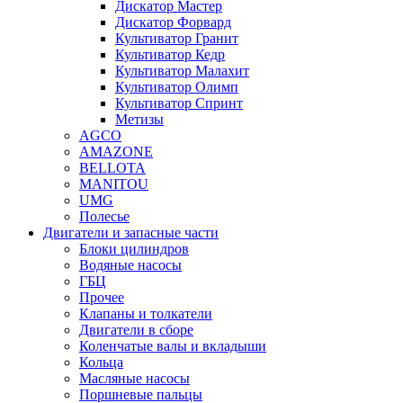
Дискатор Мастер
Дискатор Форвард
Культиватор Гранит
Культиватор Кедр
Культиватор Малахит
Культиватор Олимп
Культиватор Спринт
Метизы
AGCO
AMAZONE
BELLOTA
MANITOU
UMG
Полесье
Двигатели и запасные части
Блоки цилиндров
Водяные насосы
ГБЦ
Прочее
Клапаны и толкатели
Двигатели в сборе
Коленчатые валы и вкладыши
Кольца
Масляные насосы
Поршневые пальцы