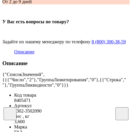
От 2 до 9 дней
У Вас есть вопросы по товару?
Задайте их нашему менеджеру по телефону
8 (800) 300-38-59
Описание
Описание
{"СписокЗначений",
{{{"Число","2"},"ГруппаЛимитирования","0"},{{"Строка","
"},"ГруппаЛиквидности","0"}}}
Код товара
8405471
Артикул
3302-3502090
Вес , кг
3,600
Марка