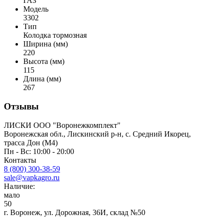
ГАЗ
Модель
3302
Тип
Колодка тормозная
Ширина (мм)
220
Высота (мм)
115
Длина (мм)
267
Отзывы
ЛИСКИ ООО "Воронежкомплект"
Воронежская обл., Лискинский р-н, с. Средний Икорец,
трасса Дон (М4)
Пн - Вс: 10:00 - 20:00
Контакты
8 (800) 300-38-59
sale@vapkagro.ru
Наличие:
мало
50
г. Воронеж, ул. Дорожная, 36И, склад №50