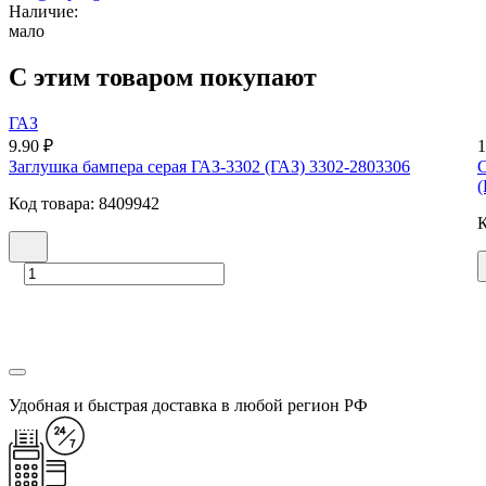
Наличие:
мало
С этим товаром покупают
ГАЗ
9.90 ₽
1
Заглушка бампера серая ГАЗ-3302 (ГАЗ) 3302-2803306
С
(
Код товара: 8409942
К
Удобная и быстрая доставка в любой регион РФ