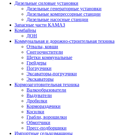
Дизельные силовые установки
Дизельные генераторные установки
Дизельные компрессорные станции
Дизельные насосные станции
Запасные части КАМАЗ
Комбайны
ДОН
Коммунальная и дорожно-строительная техника
Отвалы, ковши
Снегоочистители
Щетки коммунальные
Грейдеры
Погрузчики
Эксаваторы-погрузчики
Экскаваторы
Кормозаготовительная техника
Валкообразователи
Выдуватели
Дробилки
Кормораздачики
Косилки
Грабли, ворошилки
Обмотчики
Пресс-подборщики
Импортные сельхозмашины