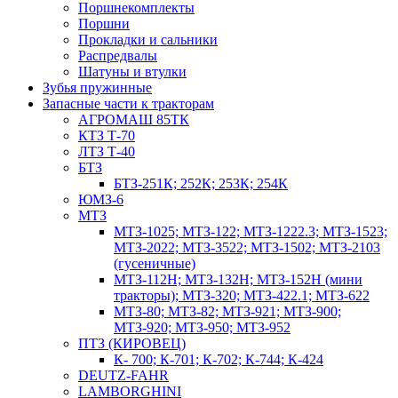
Поршнекомплекты
Поршни
Прокладки и сальники
Распредвалы
Шатуны и втулки
Зубья пружинные
Запасные части к тракторам
АГРОМАШ 85ТК
КТЗ Т-70
ЛТЗ Т-40
БТЗ
БТЗ-251К; 252К; 253К; 254К
ЮМЗ-6
МТЗ
МТЗ-1025; МТЗ-122; МТЗ-1222.3; МТЗ-1523;
МТЗ-2022; МТЗ-3522; МТЗ-1502; МТЗ-2103
(гусеничные)
МТЗ-112Н; МТЗ-132Н; МТЗ-152Н (мини
тракторы); МТЗ-320; МТЗ-422.1; МТЗ-622
МТЗ-80; МТЗ-82; МТЗ-921; МТЗ-900;
МТЗ-920; МТЗ-950; МТЗ-952
ПТЗ (КИРОВЕЦ)
К- 700; К-701; К-702; К-744; К-424
DEUTZ-FAHR
LAMBORGHINI