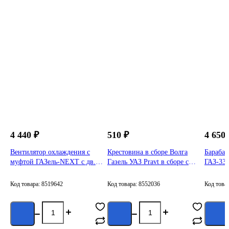
4 440 ₽
510 ₽
4 650 
Вентилятор охлаждения с
Крестовина в сборе Волга
Барабан
муфтой ГАЗель-NEXT с дв.
Газель УАЗ Pravt в сборе с
ГАЗ-330
УМЗ А274 Evotech PRAVT
кольцами PR.3102-2201025
01
PR.A21R23-1308010
Код товара: 8519642
Код товара: 8552036
Код това