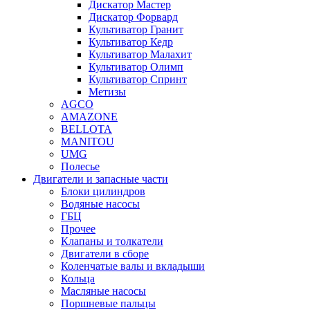
Дискатор Мастер
Дискатор Форвард
Культиватор Гранит
Культиватор Кедр
Культиватор Малахит
Культиватор Олимп
Культиватор Спринт
Метизы
AGCO
AMAZONE
BELLOTA
MANITOU
UMG
Полесье
Двигатели и запасные части
Блоки цилиндров
Водяные насосы
ГБЦ
Прочее
Клапаны и толкатели
Двигатели в сборе
Коленчатые валы и вкладыши
Кольца
Масляные насосы
Поршневые пальцы