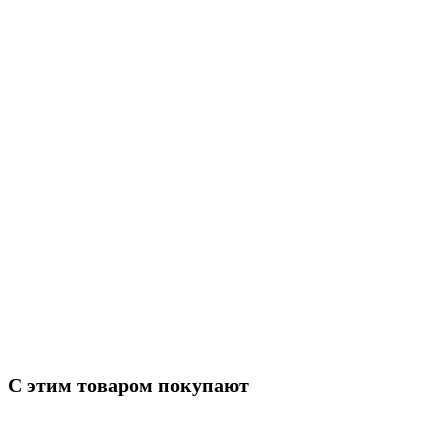
Модель
4216
Тип
Коллектор выпускной двигателя
Ширина (мм)
200
Высота (мм)
200
Длина (мм)
430
С этим товаром покупают
ГАЗ