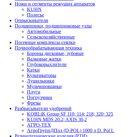
Ножи и сегменты режущих аппаратов
KUHN
Полесье
Опрыскиватели
Подшипники, подшипниковые узлы
Автомобильные
Сельскохозяйственные
Посевные комплексы-сеялки
Почвообрабатывающая техника
Бороны дисковые, зубовые
Валковые жатки
Глубокорыхлители
Катки
Культиваторы
Лущильники
Мульчировщики
Плуги
Погрузчики
Фрезы
Разбрасыватели удобрений
KOBLiK Group SF 110; 114; 218; 320; 325
KUHN MDS 20.2; AXIS 30,2
АГРО-ТЕХ
АгроГруппДПол (D-POL) 1000 л D. Pol L
Резинотехнические изделия (РТИ)