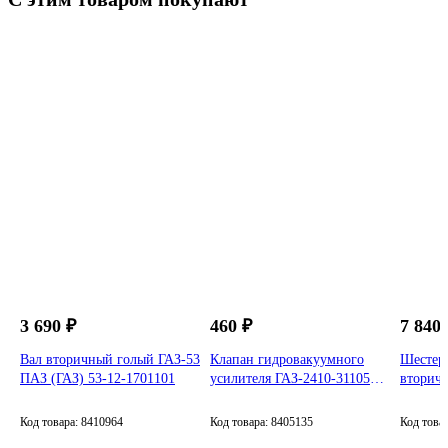
ГАЗ
3 690 ₽
460 ₽
7 840 
Вал вторичный голый ГАЗ-53
Клапан гидровакуумного
Шестерн
ПАЗ (ГАЗ) 53-12-1701101
усилителя ГАЗ-2410-31105
вторичн
3302-2217 (ГАЗ) 24-3510040
Валдай 
Код товара: 8410964
Код товара: 8405135
Код това