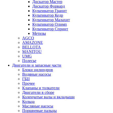
Дискатор Мастер
Дискатор Форвард
Культиватор Гранит
Культиватор Кедр
Культиватор Малахит
Культиватор Олимп
Культиватор Спринт
Метизы
AGCO
AMAZONE
BELLOTA
MANITOU
UMG
Полесье
Двигатели и запасные части
Блоки цилиндров
Водяные насосы
ГБЦ
Прочее
Клапаны и толкатели
Двигатели в сборе
Коленчатые валы и вкладыши
Кольца
Масляные насосы
Поршневые пальцы