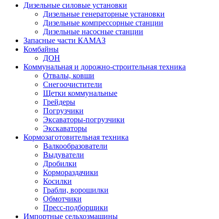
Дизельные силовые установки
Дизельные генераторные установки
Дизельные компрессорные станции
Дизельные насосные станции
Запасные части КАМАЗ
Комбайны
ДОН
Коммунальная и дорожно-строительная техника
Отвалы, ковши
Снегоочистители
Щетки коммунальные
Грейдеры
Погрузчики
Эксаваторы-погрузчики
Экскаваторы
Кормозаготовительная техника
Валкообразователи
Выдуватели
Дробилки
Кормораздачики
Косилки
Грабли, ворошилки
Обмотчики
Пресс-подборщики
Импортные сельхозмашины