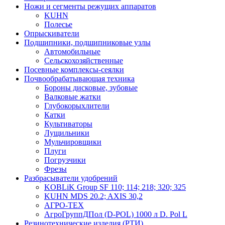
Ножи и сегменты режущих аппаратов
KUHN
Полесье
Опрыскиватели
Подшипники, подшипниковые узлы
Автомобильные
Сельскохозяйственные
Посевные комплексы-сеялки
Почвообрабатывающая техника
Бороны дисковые, зубовые
Валковые жатки
Глубокорыхлители
Катки
Культиваторы
Лущильники
Мульчировщики
Плуги
Погрузчики
Фрезы
Разбрасыватели удобрений
KOBLiK Group SF 110; 114; 218; 320; 325
KUHN MDS 20.2; AXIS 30,2
АГРО-ТЕХ
АгроГруппДПол (D-POL) 1000 л D. Pol L
Резинотехнические изделия (РТИ)