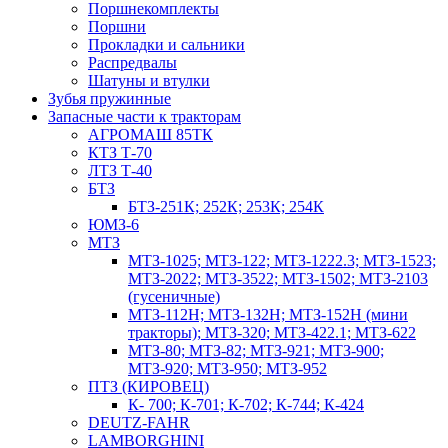
Поршнекомплекты
Поршни
Прокладки и сальники
Распредвалы
Шатуны и втулки
Зубья пружинные
Запасные части к тракторам
АГРОМАШ 85ТК
КТЗ Т-70
ЛТЗ Т-40
БТЗ
БТЗ-251К; 252К; 253К; 254К
ЮМЗ-6
МТЗ
МТЗ-1025; МТЗ-122; МТЗ-1222.3; МТЗ-1523;
МТЗ-2022; МТЗ-3522; МТЗ-1502; МТЗ-2103
(гусеничные)
МТЗ-112Н; МТЗ-132Н; МТЗ-152Н (мини
тракторы); МТЗ-320; МТЗ-422.1; МТЗ-622
МТЗ-80; МТЗ-82; МТЗ-921; МТЗ-900;
МТЗ-920; МТЗ-950; МТЗ-952
ПТЗ (КИРОВЕЦ)
К- 700; К-701; К-702; К-744; К-424
DEUTZ-FAHR
LAMBORGHINI