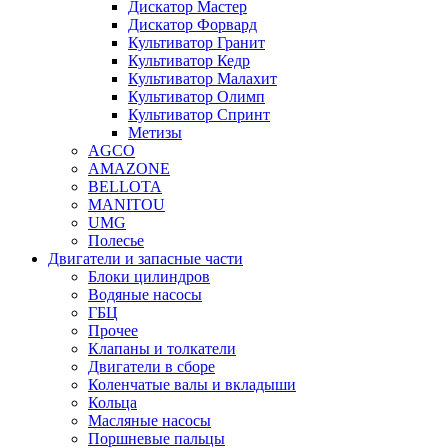
Дискатор Мастер
Дискатор Форвард
Культиватор Гранит
Культиватор Кедр
Культиватор Малахит
Культиватор Олимп
Культиватор Спринт
Метизы
AGCO
AMAZONE
BELLOTA
MANITOU
UMG
Полесье
Двигатели и запасные части
Блоки цилиндров
Водяные насосы
ГБЦ
Прочее
Клапаны и толкатели
Двигатели в сборе
Коленчатые валы и вкладыши
Кольца
Масляные насосы
Поршневые пальцы