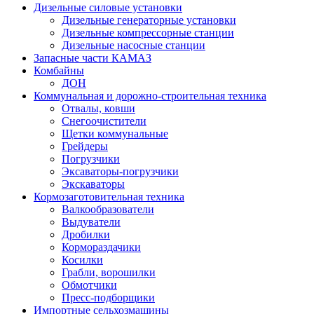
Дизельные силовые установки
Дизельные генераторные установки
Дизельные компрессорные станции
Дизельные насосные станции
Запасные части КАМАЗ
Комбайны
ДОН
Коммунальная и дорожно-строительная техника
Отвалы, ковши
Снегоочистители
Щетки коммунальные
Грейдеры
Погрузчики
Эксаваторы-погрузчики
Экскаваторы
Кормозаготовительная техника
Валкообразователи
Выдуватели
Дробилки
Кормораздачики
Косилки
Грабли, ворошилки
Обмотчики
Пресс-подборщики
Импортные сельхозмашины