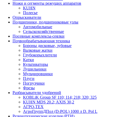
Ножи и сегменты режущих аппаратов
KUHN
Полесье
Опрыскиватели
Подшипники, подшипниковые узлы
Автомобильные
Сельскохозяйственные
Посевные комплексы-сеялки
Почвообрабатывающая техника
Бороны дисковые, зубовые
Валковые жатки
Глубокорыхлители
Катки
Культиваторы
Лущильники
Мульчировщики
Плуги
Погрузчики
Фрезы
Разбрасыватели удобрений
KOBLiK Group SF 110; 114; 218; 320; 325
KUHN MDS 20.2; AXIS 30,2
АГРО-ТЕХ
АгроГруппДПол (D-POL) 1000 л D. Pol L
Резинотехнические изделия (РТИ)