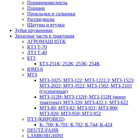
Поршнекомплекты
Поршни
Прокладки и сальники
Распредвалы
Шатуны и втулки
Зубья пружинные
Запасные части к тракторам
АГРОМАШ 85ТК
КТЗ Т-70
ЛТЗ Т-40
БТЗ
БТЗ-251К; 252К; 253К; 254К
ЮМЗ-6
МТЗ
МТЗ-1025; МТЗ-122; МТЗ-1222.3; МТЗ-1523;
МТЗ-2022; МТЗ-3522; МТЗ-1502; МТЗ-2103
(гусеничные)
МТЗ-112Н; МТЗ-132Н; МТЗ-152Н (мини
тракторы); МТЗ-320; МТЗ-422.1; МТЗ-622
МТЗ-80; МТЗ-82; МТЗ-921; МТЗ-900;
МТЗ-920; МТЗ-950; МТЗ-952
ПТЗ (КИРОВЕЦ)
К- 700; К-701; К-702; К-744; К-424
DEUTZ-FAHR
LAMBORGHINI