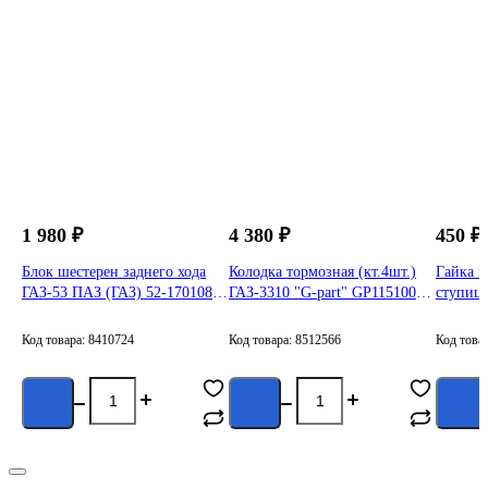
1 980 ₽
4 380 ₽
450 ₽
Блок шестерен заднего хода
Колодка тормозная (кт.4шт.)
Гайка 
ГАЗ-53 ПАЗ (ГАЗ) 52-1701080-
ГАЗ-3310 "G-part" GP11510024
ступицы
22
3310-3501090
ПАЗ 53
Код товара: 8410724
Код товара: 8512566
Код това