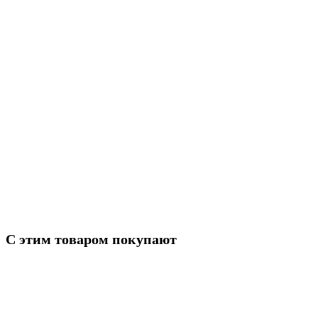
Артикул
33098-1201008
Марка
ГАЗ
Модель
3309
Тип
Глушитель
С этим товаром покупают
ГАЗ