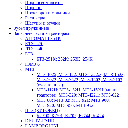
Поршнекомплекты
Поршни
Прокладки и сальники
Распредвалы
Шатуны и втулки
Зубья пружинные
Запасные части к тракторам
АГРОМАШ 85ТК
КТЗ Т-70
ЛТЗ Т-40
БТЗ
БТЗ-251К; 252К; 253К; 254К
ЮМЗ-6
МТЗ
МТЗ-1025; МТЗ-122; МТЗ-1222.3; МТЗ-1523;
МТЗ-2022; МТЗ-3522; МТЗ-1502; МТЗ-2103
(гусеничные)
МТЗ-112Н; МТЗ-132Н; МТЗ-152Н (мини
тракторы); МТЗ-320; МТЗ-422.1; МТЗ-622
МТЗ-80; МТЗ-82; МТЗ-921; МТЗ-900;
МТЗ-920; МТЗ-950; МТЗ-952
ПТЗ (КИРОВЕЦ)
К- 700; К-701; К-702; К-744; К-424
DEUTZ-FAHR
LAMBORGHINI