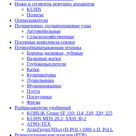
Ножи и сегменты режущих аппаратов
KUHN
Полесье
Опрыскиватели
Подшипники, подшипниковые узлы
Автомобильные
Сельскохозяйственные
Посевные комплексы-сеялки
Почвообрабатывающая техника
Бороны дисковые, зубовые
Валковые жатки
Глубокорыхлители
Катки
Культиваторы
Лущильники
Мульчировщики
Плуги
Погрузчики
Фрезы
Разбрасыватели удобрений
KOBLiK Group SF 110; 114; 218; 320; 325
KUHN MDS 20.2; AXIS 30,2
АГРО-ТЕХ
АгроГруппДПол (D-POL) 1000 л D. Pol L
Резинотехнические изделия (РТИ)