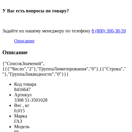
У Вас есть вопросы по товару?
Задайте их нашему менеджеру по телефону
8 (800) 300-38-59
Описание
Описание
{"СписокЗначений",
{{{"Число","2"},"ГруппаЛимитирования","0"},{{"Строка","
"},"ГруппаЛиквидности","0"}}}
Код товара
8416647
Артикул
3308 51-3501028
Вес , кг
0,015
Марка
ГАЗ
Модель
66