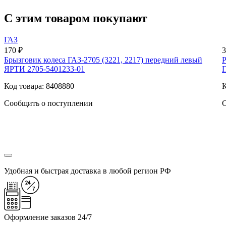
С этим товаром покупают
ГАЗ
170 ₽
3
Брызговик колеса ГАЗ-2705 (3221, 2217) передний левый
Р
ЯРТИ 2705-5401233-01
Г
Код товара: 8408880
К
Сообщить о поступлении
С
Удобная и быстрая доставка в любой регион РФ
Оформление заказов 24/7