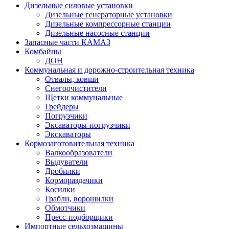
Дизельные силовые установки
Дизельные генераторные установки
Дизельные компрессорные станции
Дизельные насосные станции
Запасные части КАМАЗ
Комбайны
ДОН
Коммунальная и дорожно-строительная техника
Отвалы, ковши
Снегоочистители
Щетки коммунальные
Грейдеры
Погрузчики
Эксаваторы-погрузчики
Экскаваторы
Кормозаготовительная техника
Валкообразователи
Выдуватели
Дробилки
Кормораздачики
Косилки
Грабли, ворошилки
Обмотчики
Пресс-подборщики
Импортные сельхозмашины