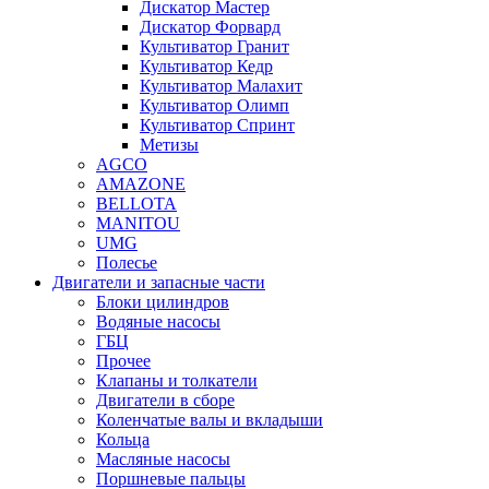
Дискатор Мастер
Дискатор Форвард
Культиватор Гранит
Культиватор Кедр
Культиватор Малахит
Культиватор Олимп
Культиватор Спринт
Метизы
AGCO
AMAZONE
BELLOTA
MANITOU
UMG
Полесье
Двигатели и запасные части
Блоки цилиндров
Водяные насосы
ГБЦ
Прочее
Клапаны и толкатели
Двигатели в сборе
Коленчатые валы и вкладыши
Кольца
Масляные насосы
Поршневые пальцы