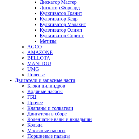
Дискатор Мастер
Дискатор Форвард
Культиватор Гранит
Культиватор Кедр
Культиватор Малахит
Культиватор Олимп
Культиватор Спринт
Метизы
AGCO
AMAZONE
BELLOTA
MANITOU
UMG
Полесье
Двигатели и запасные части
Блоки цилиндров
Водяные насосы
ГБЦ
Прочее
Клапаны и толкатели
Двигатели в сборе
Коленчатые валы и вкладыши
Кольца
Масляные насосы
Поршневые пальцы