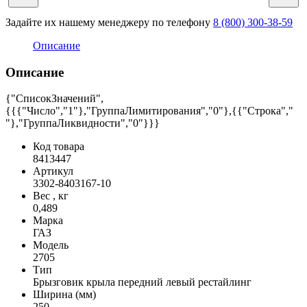
Задайте их нашему менеджеру по телефону
8 (800) 300-38-59
Описание
Описание
{"СписокЗначений",
{{{"Число","1"},"ГруппаЛимитирования","0"},{{"Строка","
"},"ГруппаЛиквидности","0"}}}
Код товара
8413447
Артикул
3302-8403167-10
Вес , кг
0,489
Марка
ГАЗ
Модель
2705
Тип
Брызговик крыла передний левый рестайлинг
Ширина (мм)
250