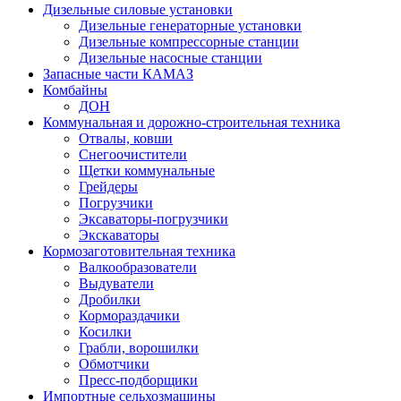
Дизельные силовые установки
Дизельные генераторные установки
Дизельные компрессорные станции
Дизельные насосные станции
Запасные части КАМАЗ
Комбайны
ДОН
Коммунальная и дорожно-строительная техника
Отвалы, ковши
Снегоочистители
Щетки коммунальные
Грейдеры
Погрузчики
Эксаваторы-погрузчики
Экскаваторы
Кормозаготовительная техника
Валкообразователи
Выдуватели
Дробилки
Кормораздачики
Косилки
Грабли, ворошилки
Обмотчики
Пресс-подборщики
Импортные сельхозмашины