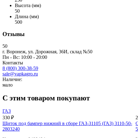
Высота (мм)
50
Длина (мм)
500
Отзывы
50
г. Воронеж, ул. Дорожная, 36И, склад №50
Пн - Вс: 10:00 - 20:00
Контакты
8 (800) 300-38-59
sale@vapkagro.ru
Наличие:
мало
С этим товаром покупают
ГАЗ
330 ₽
2
Щиток под бампер нижний в сборе ГАЗ-31105 (ГАЗ) 3110-50-
С
2803240
5