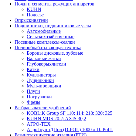
Ножи и сегменты режущих аппаратов
KUHN
Полесье
Опрыскиватели
Подшипники, подшипниковые узлы
Автомобильные
Сельскохозяйственные
Посевные комплексы-сеялки
Почвообрабатывающая техника
Бороны дисковые, зубовые
Валковые жатки
Глубокорыхлители
Катки
Культиваторы
Лущильники
Мульчировщики
Плуги
Погрузчики
Фрезы
Разбрасыватели удобрений
KOBLiK Group SF 110; 114; 218; 320; 325
KUHN MDS 20.2; AXIS 30,2
АГРО-ТЕХ
АгроГруппДПол (D-POL) 1000 л D. Pol L
Резинотехнические изделия (РТИ)