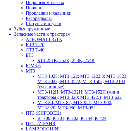
Поршнекомплекты
Поршни
Прокладки и сальники
Распредвалы
Шатуны и втулки
Зубья пружинные
Запасные части к тракторам
АГРОМАШ 85ТК
КТЗ Т-70
ЛТЗ Т-40
БТЗ
БТЗ-251К; 252К; 253К; 254К
ЮМЗ-6
МТЗ
МТЗ-1025; МТЗ-122; МТЗ-1222.3; МТЗ-1523;
МТЗ-2022; МТЗ-3522; МТЗ-1502; МТЗ-2103
(гусеничные)
МТЗ-112Н; МТЗ-132Н; МТЗ-152Н (мини
тракторы); МТЗ-320; МТЗ-422.1; МТЗ-622
МТЗ-80; МТЗ-82; МТЗ-921; МТЗ-900;
МТЗ-920; МТЗ-950; МТЗ-952
ПТЗ (КИРОВЕЦ)
К- 700; К-701; К-702; К-744; К-424
DEUTZ-FAHR
LAMBORGHINI