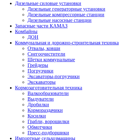
Дизельные силовые установки
Дизельные генераторные установки
Дизельные компрессорные станции
Дизельные насосные станции
Запасные части КАМАЗ
Комбайны
ДОН
Коммунальная и дорожно-строительная техника
Отвалы, ковши
Снегоочистители
Щетки коммунальные
Грейдеры
Погрузчики
Эксаваторы-погрузчики
Экскаваторы
Кормозаготовительная техника
Валкообразователи
Выдуватели
Дробилки
Кормораздачики
Косилки
Грабли, ворошилки
Обмотчики
Пресс-подборщики
Импортные сельхозмашины