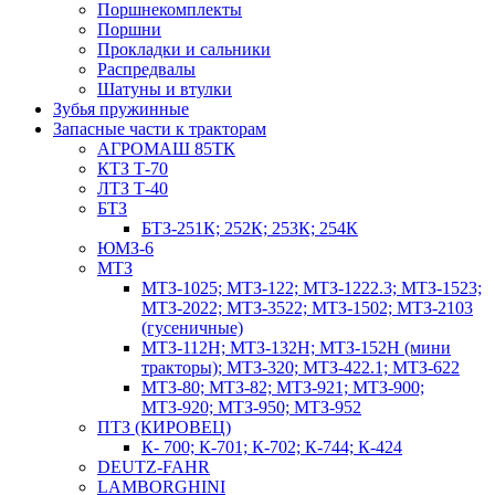
Поршнекомплекты
Поршни
Прокладки и сальники
Распредвалы
Шатуны и втулки
Зубья пружинные
Запасные части к тракторам
АГРОМАШ 85ТК
КТЗ Т-70
ЛТЗ Т-40
БТЗ
БТЗ-251К; 252К; 253К; 254К
ЮМЗ-6
МТЗ
МТЗ-1025; МТЗ-122; МТЗ-1222.3; МТЗ-1523;
МТЗ-2022; МТЗ-3522; МТЗ-1502; МТЗ-2103
(гусеничные)
МТЗ-112Н; МТЗ-132Н; МТЗ-152Н (мини
тракторы); МТЗ-320; МТЗ-422.1; МТЗ-622
МТЗ-80; МТЗ-82; МТЗ-921; МТЗ-900;
МТЗ-920; МТЗ-950; МТЗ-952
ПТЗ (КИРОВЕЦ)
К- 700; К-701; К-702; К-744; К-424
DEUTZ-FAHR
LAMBORGHINI