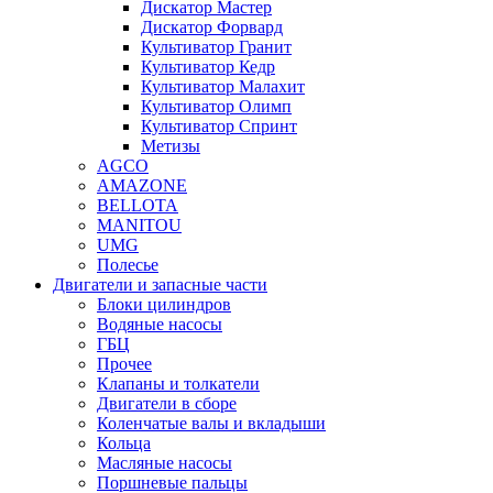
Дискатор Мастер
Дискатор Форвард
Культиватор Гранит
Культиватор Кедр
Культиватор Малахит
Культиватор Олимп
Культиватор Спринт
Метизы
AGCO
AMAZONE
BELLOTA
MANITOU
UMG
Полесье
Двигатели и запасные части
Блоки цилиндров
Водяные насосы
ГБЦ
Прочее
Клапаны и толкатели
Двигатели в сборе
Коленчатые валы и вкладыши
Кольца
Масляные насосы
Поршневые пальцы