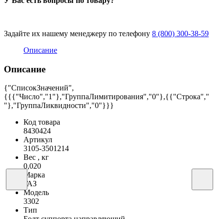
У Вас есть вопросы по товару?
Задайте их нашему менеджеру по телефону
8 (800) 300-38-59
Описание
Описание
{"СписокЗначений",
{{{"Число","1"},"ГруппаЛимитирования","0"},{{"Строка","
"},"ГруппаЛиквидности","0"}}}
Код товара
8430424
Артикул
3105-3501214
Вес , кг
0,020
Марка
ГАЗ
Модель
3302
Тип
Болт суппорта направляющий