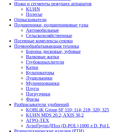
Ножи и сегменты режущих аппаратов
KUHN
Полесье
Опрыскиватели
Подшипники, подшипниковые узлы
Автомобильные
Сельскохозяйственные
Посевные комплексы-сеялки
Почвообрабатывающая техника
Бороны дисковые, зубовые
Валковые жатки
Глубокорыхлители
Катки
Культиваторы
Лущильники
Мульчировщики
Плуги
Погрузчики
Фрезы
Разбрасыватели удобрений
KOBLiK Group SF 110; 114; 218; 320; 325
KUHN MDS 20.2; AXIS 30,2
АГРО-ТЕХ
АгроГруппДПол (D-POL) 1000 л D. Pol L
Резинотехнические изделия (РТИ)