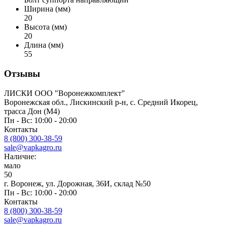
Ширина (мм)
20
Высота (мм)
20
Длина (мм)
55
Отзывы
ЛИСКИ ООО "Воронежкомплект"
Воронежская обл., Лискинский р-н, с. Средний Икорец,
трасса Дон (М4)
Пн - Вс: 10:00 - 20:00
Контакты
8 (800) 300-38-59
sale@vapkagro.ru
Наличие:
мало
50
г. Воронеж, ул. Дорожная, 36И, склад №50
Пн - Вс: 10:00 - 20:00
Контакты
8 (800) 300-38-59
sale@vapkagro.ru