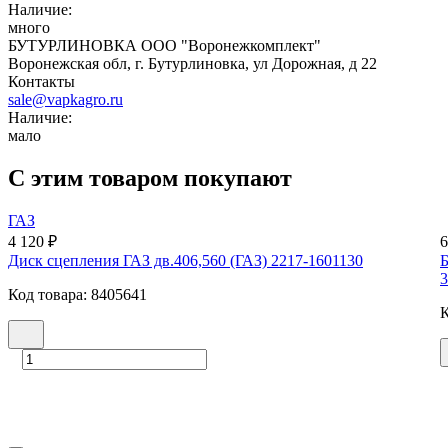
Наличие:
много
БУТУРЛИНОВКА ООО "Воронежкомплект"
Воронежская обл, г. Бутурлиновка, ул Дорожная, д 22
Контакты
sale@vapkagro.ru
Наличие:
мало
С этим товаром покупают
ГАЗ
4 120 ₽
6
Диск сцепления ГАЗ дв.406,560 (ГАЗ) 2217-1601130
Б
3
Код товара: 8405641
К