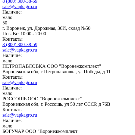
8 (800) 300-38-59
sale@vapkagro.ru
Наличие:
мало
50
г. Воронеж, ул. Дорожная, 36И, склад №50
Пн - Вс: 10:00 - 20:00
Контакты
8 (800) 300-38-59
sale@vapkagro.ru
Наличие:
мало
ПЕТРОПАВЛОВКА ООО "Воронежкомплект"
Воронежская обл, с Петропавловка, ул Победы, д 11
Контакты
sale@vapkagro.ru
Наличие:
мало
РОССОШЬ ООО "Воронежкомплект"
Воронежская обл, г. Россошь, ул 50 лет СССР, д 76В
Контакты
sale@vapkagro.ru
Наличие:
мало
БОГУЧАР ООО "Воронежкомплект"