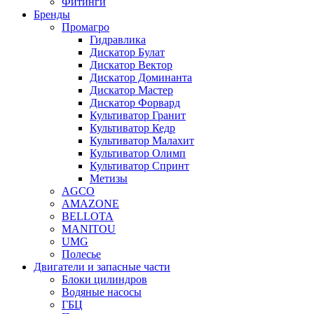
Фитинги
Бренды
Промагро
Гидравлика
Дискатор Булат
Дискатор Вектор
Дискатор Доминанта
Дискатор Мастер
Дискатор Форвард
Культиватор Гранит
Культиватор Кедр
Культиватор Малахит
Культиватор Олимп
Культиватор Спринт
Метизы
AGCO
AMAZONE
BELLOTA
MANITOU
UMG
Полесье
Двигатели и запасные части
Блоки цилиндров
Водяные насосы
ГБЦ