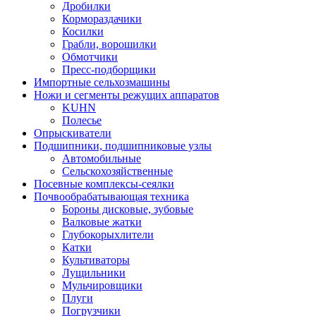
Дробилки
Кормораздачики
Косилки
Грабли, ворошилки
Обмотчики
Пресс-подборщики
Импортные сельхозмашины
Ножи и сегменты режущих аппаратов
KUHN
Полесье
Опрыскиватели
Подшипники, подшипниковые узлы
Автомобильные
Сельскохозяйственные
Посевные комплексы-сеялки
Почвообрабатывающая техника
Бороны дисковые, зубовые
Валковые жатки
Глубокорыхлители
Катки
Культиваторы
Лущильники
Мульчировщики
Плуги
Погрузчики