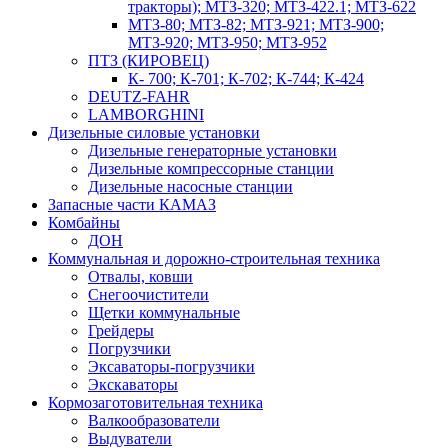
тракторы); МТЗ-320; МТЗ-422.1; МТЗ-622
МТЗ-80; МТЗ-82; МТЗ-921; МТЗ-900;
МТЗ-920; МТЗ-950; МТЗ-952
ПТЗ (КИРОВЕЦ)
К- 700; К-701; К-702; К-744; К-424
DEUTZ-FAHR
LAMBORGHINI
Дизельные силовые установки
Дизельные генераторные установки
Дизельные компрессорные станции
Дизельные насосные станции
Запасные части КАМАЗ
Комбайны
ДОН
Коммунальная и дорожно-строительная техника
Отвалы, ковши
Снегоочистители
Щетки коммунальные
Грейдеры
Погрузчики
Эксаваторы-погрузчики
Экскаваторы
Кормозаготовительная техника
Валкообразователи
Выдуватели