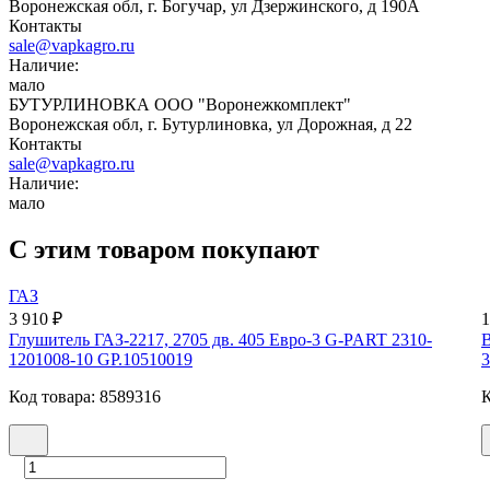
Воронежская обл, г. Богучар, ул Дзержинского, д 190А
Контакты
sale@vapkagro.ru
Наличие:
мало
БУТУРЛИНОВКА ООО "Воронежкомплект"
Воронежская обл, г. Бутурлиновка, ул Дорожная, д 22
Контакты
sale@vapkagro.ru
Наличие:
мало
С этим товаром покупают
ГАЗ
3 910 ₽
1
Глушитель ГАЗ-2217, 2705 дв. 405 Евро-3 G-PART 2310-
В
1201008-10 GP.10510019
3
Код товара: 8589316
К