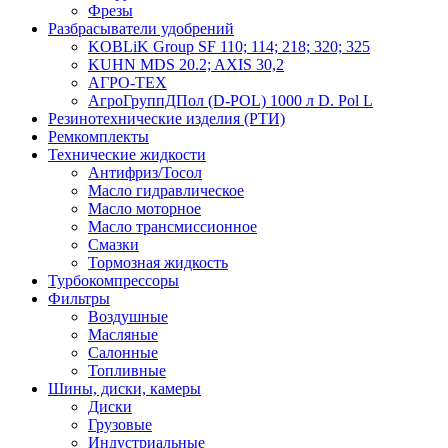
Фрезы
Разбрасыватели удобрений
KOBLiK Group SF 110; 114; 218; 320; 325
KUHN MDS 20.2; AXIS 30,2
АГРО-ТЕХ
АгроГруппДПол (D-POL) 1000 л D. Pol L
Резинотехнические изделия (РТИ)
Ремкомплекты
Технические жидкости
Антифриз/Тосол
Масло гидравлическое
Масло моторное
Масло трансмиссионное
Смазки
Тормозная жидкость
Турбокомпрессоры
Фильтры
Воздушные
Масляные
Салонные
Топливные
Шины, диски, камеры
Диски
Грузовые
Индустриальные