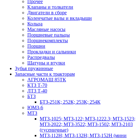
Прочее
Клапаны и толкатели
Двигатели в сборе
Коленчатые валы и вкладыши
Кольца
Масляные насосы
Поршневые пальцы
Поршнекомплекты
Поршни
Прокладки и сальники
Распредвалы
Шатуны и втулки
Зубья пружинные
Запасные части к тракторам
АГРОМАШ 85ТК
КТЗ Т-70
ЛТЗ Т-40
БТЗ
БТЗ-251К; 252К; 253К; 254К
ЮМЗ-6
МТЗ
МТЗ-1025; МТЗ-122; МТЗ-1222.3; МТЗ-1523;
МТЗ-2022; МТЗ-3522; МТЗ-1502; МТЗ-2103
(гусеничные)
МТЗ-112Н; МТЗ-132Н; МТЗ-152Н (мини