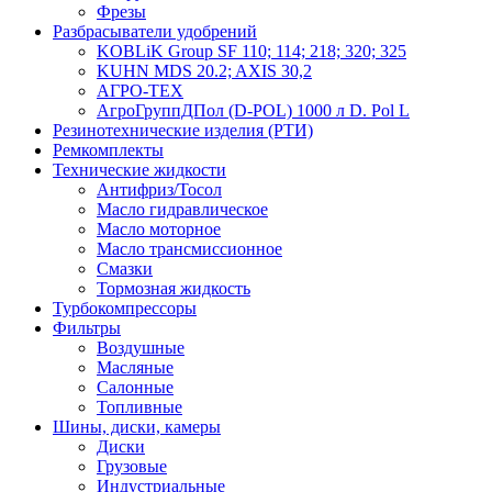
Фрезы
Разбрасыватели удобрений
KOBLiK Group SF 110; 114; 218; 320; 325
KUHN MDS 20.2; AXIS 30,2
АГРО-ТЕХ
АгроГруппДПол (D-POL) 1000 л D. Pol L
Резинотехнические изделия (РТИ)
Ремкомплекты
Технические жидкости
Антифриз/Тосол
Масло гидравлическое
Масло моторное
Масло трансмиссионное
Смазки
Тормозная жидкость
Турбокомпрессоры
Фильтры
Воздушные
Масляные
Салонные
Топливные
Шины, диски, камеры
Диски
Грузовые
Индустриальные