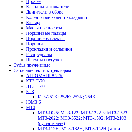
Прочее
Клапаны и толкатели
Двигатели в сборе
Коленчатые валы и вкладыши
Кольца
Масляные насосы
Поршневые пальцы
Поршнекомплекты
Поршни
Прокладки и сальники
Распредвалы
Шатуны и втулки
Зубья пружинные
Запасные части к тракторам
АГРОМАШ 85ТК
КТЗ Т-70
ЛТЗ Т-40
БТЗ
БТЗ-251К; 252К; 253К; 254К
ЮМЗ-6
МТЗ
МТЗ-1025; МТЗ-122; МТЗ-1222.3; МТЗ-1523;
МТЗ-2022; МТЗ-3522; МТЗ-1502; МТЗ-2103
(гусеничные)
МТЗ-112Н; МТЗ-132Н; МТЗ-152Н (мини