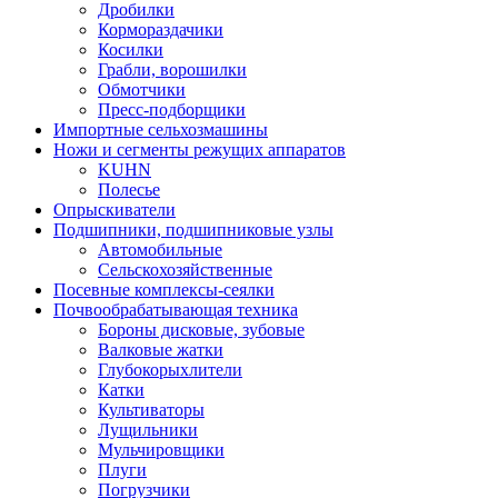
Дробилки
Кормораздачики
Косилки
Грабли, ворошилки
Обмотчики
Пресс-подборщики
Импортные сельхозмашины
Ножи и сегменты режущих аппаратов
KUHN
Полесье
Опрыскиватели
Подшипники, подшипниковые узлы
Автомобильные
Сельскохозяйственные
Посевные комплексы-сеялки
Почвообрабатывающая техника
Бороны дисковые, зубовые
Валковые жатки
Глубокорыхлители
Катки
Культиваторы
Лущильники
Мульчировщики
Плуги
Погрузчики