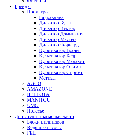
Фитинги
Бренды
Промагро
Гидравлика
Дискатор Булат
Дискатор Вектор
Дискатор Доминанта
Дискатор Мастер
Дискатор Форвард
Культиватор Гранит
Культиватор Кедр
Культиватор Малахит
Культиватор Олимп
Культиватор Спринт
Метизы
AGCO
AMAZONE
BELLOTA
MANITOU
UMG
Полесье
Двигатели и запасные части
Блоки цилиндров
Водяные насосы
ГБЦ