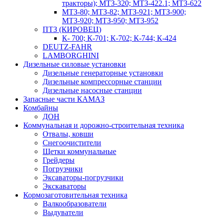
тракторы); МТЗ-320; МТЗ-422.1; МТЗ-622
МТЗ-80; МТЗ-82; МТЗ-921; МТЗ-900;
МТЗ-920; МТЗ-950; МТЗ-952
ПТЗ (КИРОВЕЦ)
К- 700; К-701; К-702; К-744; К-424
DEUTZ-FAHR
LAMBORGHINI
Дизельные силовые установки
Дизельные генераторные установки
Дизельные компрессорные станции
Дизельные насосные станции
Запасные части КАМАЗ
Комбайны
ДОН
Коммунальная и дорожно-строительная техника
Отвалы, ковши
Снегоочистители
Щетки коммунальные
Грейдеры
Погрузчики
Эксаваторы-погрузчики
Экскаваторы
Кормозаготовительная техника
Валкообразователи
Выдуватели