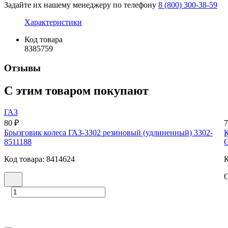
Задайте их нашему менеджеру по телефону
8 (800) 300-38-59
Характеристики
Код товара
8385759
Отзывы
С этим товаром покупают
ГАЗ
80 ₽
7
Брызговик колеса ГАЗ-3302 резиновый (удлиненный) 3302-
К
8511188
G
Код товара: 8414624
К
С