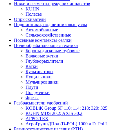
Ножи и сегменты режущих аппаратов
KUHN
Полесье
Опрыскиватели
Подшипники, подшипниковые узлы
Автомобильные
Сельскохозяйственные
Посевные комплексы-сеялки
Почвообрабатывающая техника
Бороны дисковые, зубовые
Валковые жатки
Глубокорыхлители
Катки
Культиваторы
Лущильники
Мульчировщики
Плуги
Погрузчики
Фрезы
Разбрасыватели удобрений
KOBLiK Group SF 110; 114; 218; 320; 325
KUHN MDS 20.2; AXIS 30,2
АГРО-ТЕХ
АгроГруппДПол (D-POL) 1000 л D. Pol L
Резинотехнические изделия (РТИ)