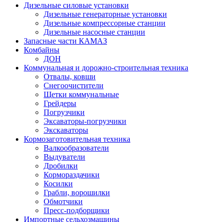
Дизельные силовые установки
Дизельные генераторные установки
Дизельные компрессорные станции
Дизельные насосные станции
Запасные части КАМАЗ
Комбайны
ДОН
Коммунальная и дорожно-строительная техника
Отвалы, ковши
Снегоочистители
Щетки коммунальные
Грейдеры
Погрузчики
Эксаваторы-погрузчики
Экскаваторы
Кормозаготовительная техника
Валкообразователи
Выдуватели
Дробилки
Кормораздачики
Косилки
Грабли, ворошилки
Обмотчики
Пресс-подборщики
Импортные сельхозмашины