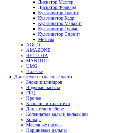
Дискатор Мастер
Дискатор Форвард
Культиватор Гранит
Культиватор Кедр
Культиватор Малахит
Культиватор Олимп
Культиватор Спринт
Метизы
AGCO
AMAZONE
BELLOTA
MANITOU
UMG
Полесье
Двигатели и запасные части
Блоки цилиндров
Водяные насосы
ГБЦ
Прочее
Клапаны и толкатели
Двигатели в сборе
Коленчатые валы и вкладыши
Кольца
Масляные насосы
Поршневые пальцы