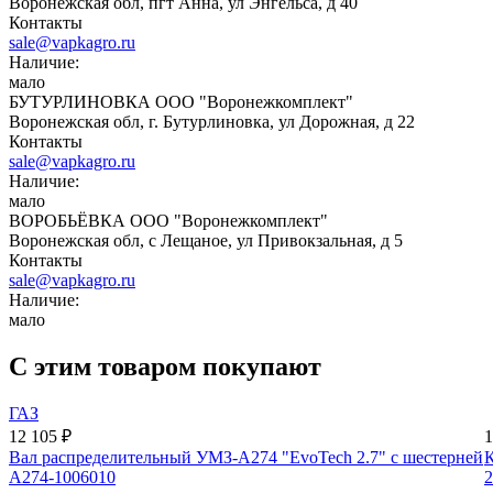
Воронежская обл, пгт Анна, ул Энгельса, д 40
Контакты
sale@vapkagro.ru
Наличие:
мало
БУТУРЛИНОВКА ООО "Воронежкомплект"
Воронежская обл, г. Бутурлиновка, ул Дорожная, д 22
Контакты
sale@vapkagro.ru
Наличие:
мало
ВОРОБЬЁВКА ООО "Воронежкомплект"
Воронежская обл, с Лещаное, ул Привокзальная, д 5
Контакты
sale@vapkagro.ru
Наличие:
мало
С этим товаром покупают
ГАЗ
12 105 ₽
1
Вал распределительный УМЗ-А274 "EvoTech 2.7" с шестерней
К
А274-1006010
2