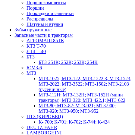
Поршнекомплекты
Поршни
Прокладки и сальники
Распредвалы
Шатуны и втулки
Зубья пружинные
Запасные части к тракторам
АГРОМАШ 85ТК
КТЗ Т-70
ЛТЗ Т-40
БТЗ
БТЗ-251К; 252К; 253К; 254К
ЮМЗ-6
МТЗ
МТЗ-1025; МТЗ-122; МТЗ-1222.3; МТЗ-1523;
МТЗ-2022; МТЗ-3522; МТЗ-1502; МТЗ-2103
(гусеничные)
МТЗ-112Н; МТЗ-132Н; МТЗ-152Н (мини
тракторы); МТЗ-320; МТЗ-422.1; МТЗ-622
МТЗ-80; МТЗ-82; МТЗ-921; МТЗ-900;
МТЗ-920; МТЗ-950; МТЗ-952
ПТЗ (КИРОВЕЦ)
К- 700; К-701; К-702; К-744; К-424
DEUTZ-FAHR
LAMBORGHINI