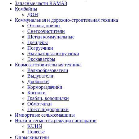
Запасные части КАМАЗ
Комбайны
ДОН
Коммунальная и дорожно-строительная техника
Отвалы, ковши
Снегоочистители
Щетки коммунальные
Грейдеры
Погрузчики
Эксаваторы-погрузчики
Экскаваторы
Кормозаготовительная техника
Валкообразователи
Выдуватели
Дробилки
Кормораздачики
Косилки
Грабли, ворошилки
Обмотчики
Пресс-подборщики
Импортные сельхозмашины
Ножи и сегменты режущих аппаратов
KUHN
Полесье
Опрыскиватели