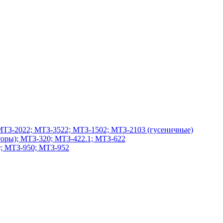
МТЗ-2022; МТЗ-3522; МТЗ-1502; МТЗ-2103 (гусеничные)
оры); МТЗ-320; МТЗ-422.1; МТЗ-622
; МТЗ-950; МТЗ-952