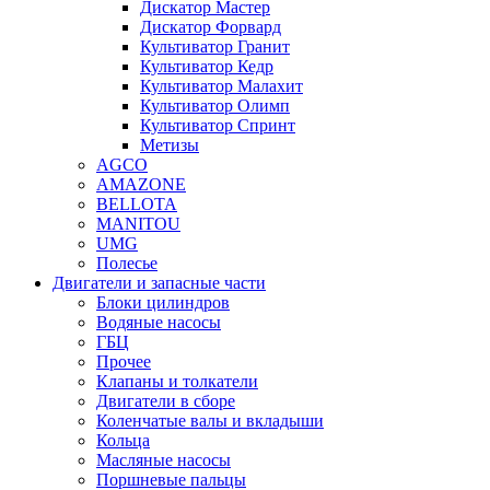
Дискатор Мастер
Дискатор Форвард
Культиватор Гранит
Культиватор Кедр
Культиватор Малахит
Культиватор Олимп
Культиватор Спринт
Метизы
AGCO
AMAZONE
BELLOTA
MANITOU
UMG
Полесье
Двигатели и запасные части
Блоки цилиндров
Водяные насосы
ГБЦ
Прочее
Клапаны и толкатели
Двигатели в сборе
Коленчатые валы и вкладыши
Кольца
Масляные насосы
Поршневые пальцы