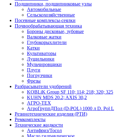
Подшипники, подшипниковые узлы
Автомобильные
Сельскохозяйственные
Посевные комплексы-сеялки
Почвообрабатывающая техника
Бороны дисковые, зубовые
Валковые жатки
Глубокорыхлители
Катки
Культиваторы
Лущильники
Мульчировщики
Плуги
Погрузчики
Фрезы
Разбрасыватели удобрений
KOBLiK Group SF 110; 114; 218; 320; 325
KUHN MDS 20.2; AXIS 30,2
АГРО-ТЕХ
АгроГруппДПол (D-POL) 1000 л D. Pol L
Резинотехнические изделия (РТИ)
Ремкомплекты
Технические жидкости
Антифриз/Тосол
Масло гидравлическое