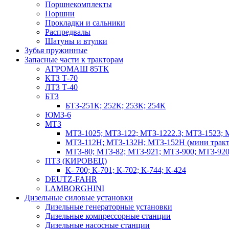
Поршнекомплекты
Поршни
Прокладки и сальники
Распредвалы
Шатуны и втулки
Зубья пружинные
Запасные части к тракторам
АГРОМАШ 85ТК
КТЗ Т-70
ЛТЗ Т-40
БТЗ
БТЗ-251К; 252К; 253К; 254К
ЮМЗ-6
МТЗ
МТЗ-1025; МТЗ-122; МТЗ-1222.3; МТЗ-1523; 
МТЗ-112Н; МТЗ-132Н; МТЗ-152Н (мини тракт
МТЗ-80; МТЗ-82; МТЗ-921; МТЗ-900; МТЗ-920
ПТЗ (КИРОВЕЦ)
К- 700; К-701; К-702; К-744; К-424
DEUTZ-FAHR
LAMBORGHINI
Дизельные силовые установки
Дизельные генераторные установки
Дизельные компрессорные станции
Дизельные насосные станции