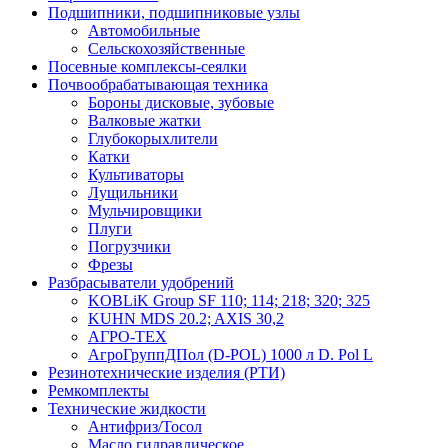
Подшипники, подшипниковые узлы
Автомобильные
Сельскохозяйственные
Посевные комплексы-сеялки
Почвообрабатывающая техника
Бороны дисковые, зубовые
Валковые жатки
Глубокорыхлители
Катки
Культиваторы
Лущильники
Мульчировщики
Плуги
Погрузчики
Фрезы
Разбрасыватели удобрений
KOBLiK Group SF 110; 114; 218; 320; 325
KUHN MDS 20.2; AXIS 30,2
АГРО-ТЕХ
АгроГруппДПол (D-POL) 1000 л D. Pol L
Резинотехнические изделия (РТИ)
Ремкомплекты
Технические жидкости
Антифриз/Тосол
Масло гидравлическое