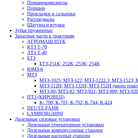
Поршнекомплекты
Поршни
Прокладки и сальники
Распредвалы
Шатуны и втулки
Зубья пружинные
Запасные части к тракторам
АГРОМАШ 85ТК
КТЗ Т-70
ЛТЗ Т-40
БТЗ
БТЗ-251К; 252К; 253К; 254К
ЮМЗ-6
МТЗ
МТЗ-1025; МТЗ-122; МТЗ-1222.3; МТЗ-1523; 
МТЗ-112Н; МТЗ-132Н; МТЗ-152Н (мини тракт
МТЗ-80; МТЗ-82; МТЗ-921; МТЗ-900; МТЗ-920
ПТЗ (КИРОВЕЦ)
К- 700; К-701; К-702; К-744; К-424
DEUTZ-FAHR
LAMBORGHINI
Дизельные силовые установки
Дизельные генераторные установки
Дизельные компрессорные станции
Дизельные насосные станции