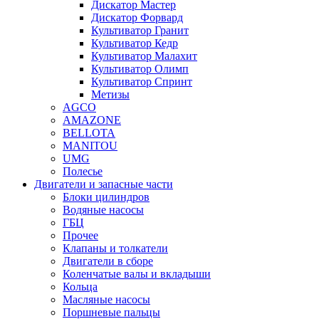
Дискатор Мастер
Дискатор Форвард
Культиватор Гранит
Культиватор Кедр
Культиватор Малахит
Культиватор Олимп
Культиватор Спринт
Метизы
AGCO
AMAZONE
BELLOTA
MANITOU
UMG
Полесье
Двигатели и запасные части
Блоки цилиндров
Водяные насосы
ГБЦ
Прочее
Клапаны и толкатели
Двигатели в сборе
Коленчатые валы и вкладыши
Кольца
Масляные насосы
Поршневые пальцы