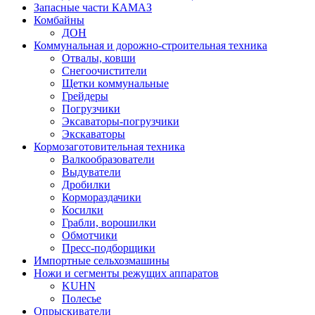
Запасные части КАМАЗ
Комбайны
ДОН
Коммунальная и дорожно-строительная техника
Отвалы, ковши
Снегоочистители
Щетки коммунальные
Грейдеры
Погрузчики
Эксаваторы-погрузчики
Экскаваторы
Кормозаготовительная техника
Валкообразователи
Выдуватели
Дробилки
Кормораздачики
Косилки
Грабли, ворошилки
Обмотчики
Пресс-подборщики
Импортные сельхозмашины
Ножи и сегменты режущих аппаратов
KUHN
Полесье
Опрыскиватели