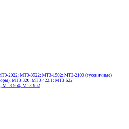
МТЗ-2022; МТЗ-3522; МТЗ-1502; МТЗ-2103 (гусеничные)
оры); МТЗ-320; МТЗ-422.1; МТЗ-622
; МТЗ-950; МТЗ-952