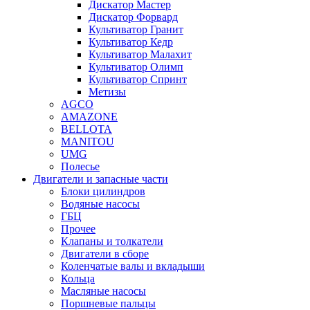
Дискатор Мастер
Дискатор Форвард
Культиватор Гранит
Культиватор Кедр
Культиватор Малахит
Культиватор Олимп
Культиватор Спринт
Метизы
AGCO
AMAZONE
BELLOTA
MANITOU
UMG
Полесье
Двигатели и запасные части
Блоки цилиндров
Водяные насосы
ГБЦ
Прочее
Клапаны и толкатели
Двигатели в сборе
Коленчатые валы и вкладыши
Кольца
Масляные насосы
Поршневые пальцы