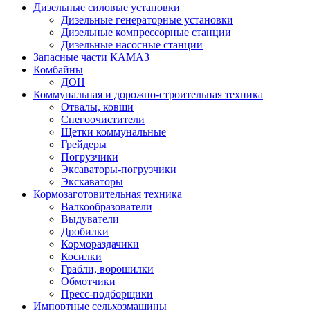
Дизельные силовые установки
Дизельные генераторные установки
Дизельные компрессорные станции
Дизельные насосные станции
Запасные части КАМАЗ
Комбайны
ДОН
Коммунальная и дорожно-строительная техника
Отвалы, ковши
Снегоочистители
Щетки коммунальные
Грейдеры
Погрузчики
Эксаваторы-погрузчики
Экскаваторы
Кормозаготовительная техника
Валкообразователи
Выдуватели
Дробилки
Кормораздачики
Косилки
Грабли, ворошилки
Обмотчики
Пресс-подборщики
Импортные сельхозмашины