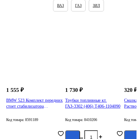
Автомобильные запчасти
ВАЗ
ГАЗ
ЗИЛ
1 555 ₽
1 730 ₽
320 ₽
BMW 523 Комплект передних
Трубки топливные кт.
Смазка АЭРОЗОЛЬ
стоет стабилизатора
ГАЗ-3302 (406) Т406-1104090
Раство
06AL0846S
Carville
Код товара: 8591189
Код товара: 8410206
Код това
Сообщить о
поступлении