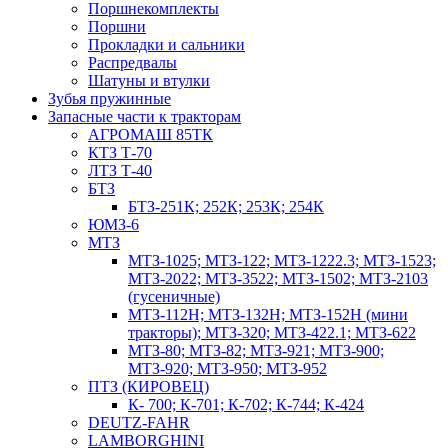
Поршнекомплекты
Поршни
Прокладки и сальники
Распредвалы
Шатуны и втулки
Зубья пружинные
Запасные части к тракторам
АГРОМАШ 85ТК
КТЗ Т-70
ЛТЗ Т-40
БТЗ
БТЗ-251К; 252К; 253К; 254К
ЮМЗ-6
МТЗ
МТЗ-1025; МТЗ-122; МТЗ-1222.3; МТЗ-1523;
МТЗ-2022; МТЗ-3522; МТЗ-1502; МТЗ-2103
(гусеничные)
МТЗ-112Н; МТЗ-132Н; МТЗ-152Н (мини
тракторы); МТЗ-320; МТЗ-422.1; МТЗ-622
МТЗ-80; МТЗ-82; МТЗ-921; МТЗ-900;
МТЗ-920; МТЗ-950; МТЗ-952
ПТЗ (КИРОВЕЦ)
К- 700; К-701; К-702; К-744; К-424
DEUTZ-FAHR
LAMBORGHINI