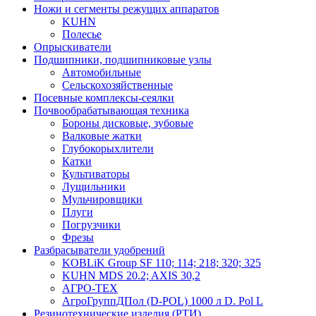
Ножи и сегменты режущих аппаратов
KUHN
Полесье
Опрыскиватели
Подшипники, подшипниковые узлы
Автомобильные
Сельскохозяйственные
Посевные комплексы-сеялки
Почвообрабатывающая техника
Бороны дисковые, зубовые
Валковые жатки
Глубокорыхлители
Катки
Культиваторы
Лущильники
Мульчировщики
Плуги
Погрузчики
Фрезы
Разбрасыватели удобрений
KOBLiK Group SF 110; 114; 218; 320; 325
KUHN MDS 20.2; AXIS 30,2
АГРО-ТЕХ
АгроГруппДПол (D-POL) 1000 л D. Pol L
Резинотехнические изделия (РТИ)