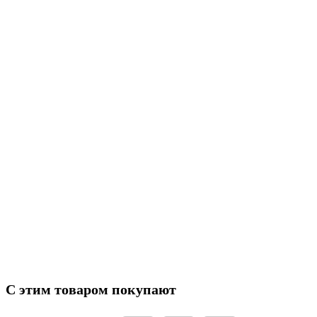
У Вас есть вопросы по товару?
8 (800) 300-38-59
Задайте их нашему менеджеру по телефону
Характеристики
Наличие на складах
Код товара
8578815
С этим товаром покупают