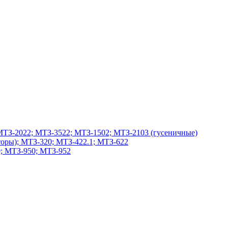
МТЗ-2022; МТЗ-3522; МТЗ-1502; МТЗ-2103 (гусеничные)
оры); МТЗ-320; МТЗ-422.1; МТЗ-622
; МТЗ-950; МТЗ-952