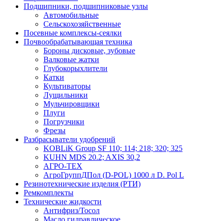
Подшипники, подшипниковые узлы
Автомобильные
Сельскохозяйственные
Посевные комплексы-сеялки
Почвообрабатывающая техника
Бороны дисковые, зубовые
Валковые жатки
Глубокорыхлители
Катки
Культиваторы
Лущильники
Мульчировщики
Плуги
Погрузчики
Фрезы
Разбрасыватели удобрений
KOBLiK Group SF 110; 114; 218; 320; 325
KUHN MDS 20.2; AXIS 30,2
АГРО-ТЕХ
АгроГруппДПол (D-POL) 1000 л D. Pol L
Резинотехнические изделия (РТИ)
Ремкомплекты
Технические жидкости
Антифриз/Тосол
Масло гидравлическое