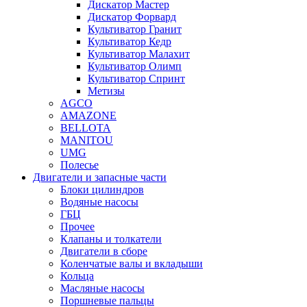
Дискатор Мастер
Дискатор Форвард
Культиватор Гранит
Культиватор Кедр
Культиватор Малахит
Культиватор Олимп
Культиватор Спринт
Метизы
AGCO
AMAZONE
BELLOTA
MANITOU
UMG
Полесье
Двигатели и запасные части
Блоки цилиндров
Водяные насосы
ГБЦ
Прочее
Клапаны и толкатели
Двигатели в сборе
Коленчатые валы и вкладыши
Кольца
Масляные насосы
Поршневые пальцы