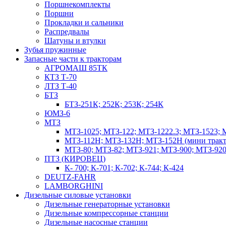
Поршнекомплекты
Поршни
Прокладки и сальники
Распредвалы
Шатуны и втулки
Зубья пружинные
Запасные части к тракторам
АГРОМАШ 85ТК
КТЗ Т-70
ЛТЗ Т-40
БТЗ
БТЗ-251К; 252К; 253К; 254К
ЮМЗ-6
МТЗ
МТЗ-1025; МТЗ-122; МТЗ-1222.3; МТЗ-1523; 
МТЗ-112Н; МТЗ-132Н; МТЗ-152Н (мини тракт
МТЗ-80; МТЗ-82; МТЗ-921; МТЗ-900; МТЗ-920
ПТЗ (КИРОВЕЦ)
К- 700; К-701; К-702; К-744; К-424
DEUTZ-FAHR
LAMBORGHINI
Дизельные силовые установки
Дизельные генераторные установки
Дизельные компрессорные станции
Дизельные насосные станции