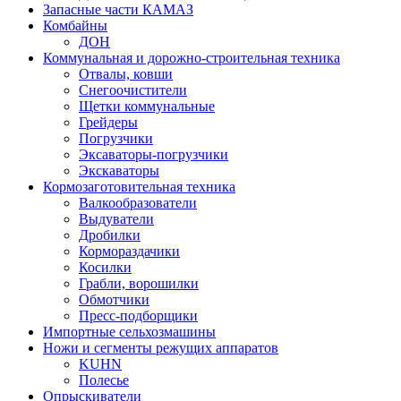
Запасные части КАМАЗ
Комбайны
ДОН
Коммунальная и дорожно-строительная техника
Отвалы, ковши
Снегоочистители
Щетки коммунальные
Грейдеры
Погрузчики
Эксаваторы-погрузчики
Экскаваторы
Кормозаготовительная техника
Валкообразователи
Выдуватели
Дробилки
Кормораздачики
Косилки
Грабли, ворошилки
Обмотчики
Пресс-подборщики
Импортные сельхозмашины
Ножи и сегменты режущих аппаратов
KUHN
Полесье
Опрыскиватели