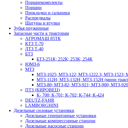
Поршнекомплекты
Поршни
Прокладки и сальники
Распредвалы
Шатуны и втулки
Зубья пружинные
Запасные части к тракторам
АГРОМАШ 85ТК
КТЗ Т-70
ЛТЗ Т-40
БТЗ
БТЗ-251К; 252К; 253К; 254К
ЮМЗ-6
МТЗ
МТЗ-1025; МТЗ-122; МТЗ-1222.3; МТЗ-1523; 
МТЗ-112Н; МТЗ-132Н; МТЗ-152Н (мини тракт
МТЗ-80; МТЗ-82; МТЗ-921; МТЗ-900; МТЗ-920
ПТЗ (КИРОВЕЦ)
К- 700; К-701; К-702; К-744; К-424
DEUTZ-FAHR
LAMBORGHINI
Дизельные силовые установки
Дизельные генераторные установки
Дизельные компрессорные станции
Дизельные насосные станции