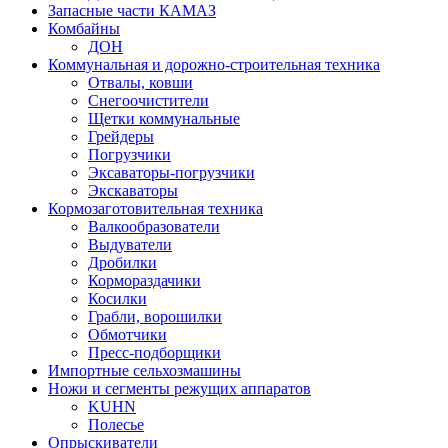
Запасные части КАМАЗ
Комбайны
ДОН
Коммунальная и дорожно-строительная техника
Отвалы, ковши
Снегоочистители
Щетки коммунальные
Грейдеры
Погрузчики
Эксаваторы-погрузчики
Экскаваторы
Кормозаготовительная техника
Валкообразователи
Выдуватели
Дробилки
Кормораздачики
Косилки
Грабли, ворошилки
Обмотчики
Пресс-подборщики
Импортные сельхозмашины
Ножи и сегменты режущих аппаратов
KUHN
Полесье
Опрыскиватели