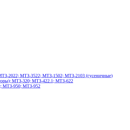
МТЗ-2022; МТЗ-3522; МТЗ-1502; МТЗ-2103 (гусеничные)
оры); МТЗ-320; МТЗ-422.1; МТЗ-622
; МТЗ-950; МТЗ-952