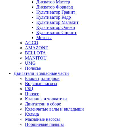
Дискатор Мастер
Дискатор Форвард
Культиватор Гранит
Культиватор Кедр
Культиватор Малахит
Культиватор Олимп
Культиватор Спринт
Метизы
AGCO
AMAZONE
BELLOTA
MANITOU
UMG
Полесье
Двигатели и запасные части
Блоки цилиндров
Водяные насосы
ГБЦ
Прочее
Клапаны и толкатели
Двигатели в сборе
Коленчатые валы и вкладыши
Кольца
Масляные насосы
Поршневые пальцы