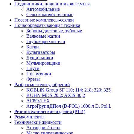
Подшипники, подшипниковые узлы
Автомобильные
Сельскохозяйственные
Посевные комплексы-сеялки
Почвообрабатывающая техника
Бороны дисковые, зубовые
Валковые жатки
Глубокорыхлители
Катки
Культиваторы
Лущильники
Мульчировщики
Плуги
Погрузчики
Фрезы
Разбрасыватели удобрений
KOBLiK Group SF 110; 114; 218; 320; 325
KUHN MDS 20.2; AXIS 30,2
АГРО-ТЕХ
АгроГруппДПол (D-POL) 1000 л D. Pol L
Резинотехнические изделия (РТИ)
Ремкомплекты
Технические жидкости
Антифриз/Тосол
Масло гидравлическое