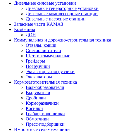
Дизельные силовые установки
Дизельные генераторные установки
Дизельные компрессорные станции
Дизельные насосные станции
Запасные части КАМАЗ
Комбайны
ДОН
Коммунальная и дорожно-строительная техника
Отвалы, ковши
Снегоочистители
Щетки коммунальные
Грейдеры
Погрузчики
Эксаваторы-погрузчики
Экскаваторы
Кормозаготовительная техника
Валкообразователи
Выдуватели
Дробилки
Кормораздачики
Косилки
Грабли, ворошилки
Обмотчики
Пресс-подборщики
Импортные сельхозмашины