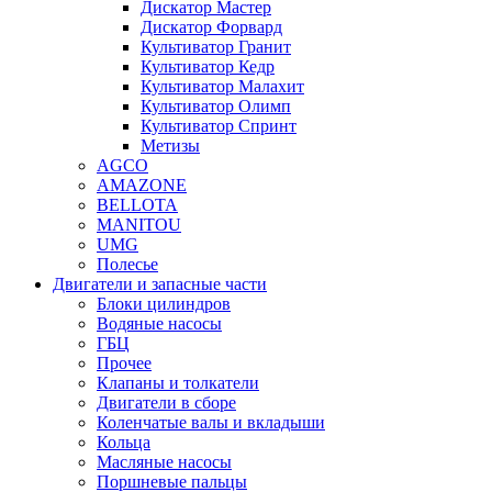
Дискатор Мастер
Дискатор Форвард
Культиватор Гранит
Культиватор Кедр
Культиватор Малахит
Культиватор Олимп
Культиватор Спринт
Метизы
AGCO
AMAZONE
BELLOTA
MANITOU
UMG
Полесье
Двигатели и запасные части
Блоки цилиндров
Водяные насосы
ГБЦ
Прочее
Клапаны и толкатели
Двигатели в сборе
Коленчатые валы и вкладыши
Кольца
Масляные насосы
Поршневые пальцы