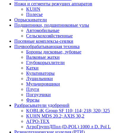
Ножи и сегменты режущих аппаратов
KUHN
Полесье
Опрыскиватели
Подшипники, подшипниковые узлы
Автомобильные
Сельскохозяйственные
Посевные комплексы-сеялки
Почвообрабатывающая техника
Бороны дисковые, зубовые
Валковые жатки
Глубокорыхлители
Катки
Культиваторы
Лущильники
Мульчировщики
Плуги
Погрузчики
Фрезы
Разбрасыватели удобрений
KOBLiK Group SF 110; 114; 218; 320; 325
KUHN MDS 20.2; AXIS 30,2
АГРО-ТЕХ
АгроГруппДПол (D-POL) 1000 л D. Pol L
Резинотехнические изделия (РТИ)