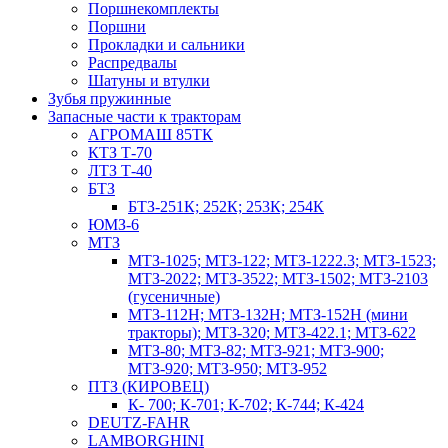
Поршнекомплекты
Поршни
Прокладки и сальники
Распредвалы
Шатуны и втулки
Зубья пружинные
Запасные части к тракторам
АГРОМАШ 85ТК
КТЗ Т-70
ЛТЗ Т-40
БТЗ
БТЗ-251К; 252К; 253К; 254К
ЮМЗ-6
МТЗ
МТЗ-1025; МТЗ-122; МТЗ-1222.3; МТЗ-1523;
МТЗ-2022; МТЗ-3522; МТЗ-1502; МТЗ-2103
(гусеничные)
МТЗ-112Н; МТЗ-132Н; МТЗ-152Н (мини
тракторы); МТЗ-320; МТЗ-422.1; МТЗ-622
МТЗ-80; МТЗ-82; МТЗ-921; МТЗ-900;
МТЗ-920; МТЗ-950; МТЗ-952
ПТЗ (КИРОВЕЦ)
К- 700; К-701; К-702; К-744; К-424
DEUTZ-FAHR
LAMBORGHINI