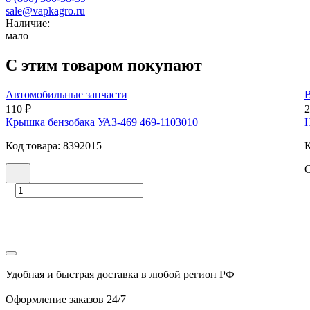
sale@vapkagro.ru
Наличие:
мало
С этим товаром покупают
Автомобильные запчасти
110 ₽
2
Крышка бензобака УАЗ-469 469-1103010
Н
Код товара: 8392015
К
С
Удобная и быстрая доставка в любой регион РФ
Оформление заказов 24/7