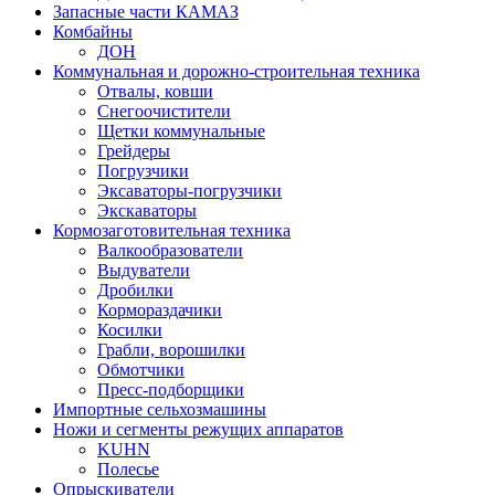
Запасные части КАМАЗ
Комбайны
ДОН
Коммунальная и дорожно-строительная техника
Отвалы, ковши
Снегоочистители
Щетки коммунальные
Грейдеры
Погрузчики
Эксаваторы-погрузчики
Экскаваторы
Кормозаготовительная техника
Валкообразователи
Выдуватели
Дробилки
Кормораздачики
Косилки
Грабли, ворошилки
Обмотчики
Пресс-подборщики
Импортные сельхозмашины
Ножи и сегменты режущих аппаратов
KUHN
Полесье
Опрыскиватели