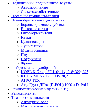
Подшипники, подшипниковые узлы
Автомобильные
Сельскохозяйственные
Посевные комплексы-сеялки
Почвообрабатывающая техника
Бороны дисковые, зубовые
Валковые жатки
Глубокорыхлители
Катки
Культиваторы
Лущильники
Мульчировщики
Плуги
Погрузчики
Фрезы
Разбрасыватели удобрений
KOBLiK Group SF 110; 114; 218; 320; 325
KUHN MDS 20.2; AXIS 30,2
АГРО-ТЕХ
АгроГруппДПол (D-POL) 1000 л D. Pol L
Резинотехнические изделия (РТИ)
Ремкомплекты
Технические жидкости
Антифриз/Тосол
Масло гидравлическое