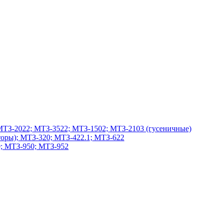
МТЗ-2022; МТЗ-3522; МТЗ-1502; МТЗ-2103 (гусеничные)
оры); МТЗ-320; МТЗ-422.1; МТЗ-622
; МТЗ-950; МТЗ-952