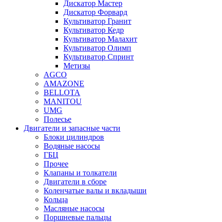
Дискатор Мастер
Дискатор Форвард
Культиватор Гранит
Культиватор Кедр
Культиватор Малахит
Культиватор Олимп
Культиватор Спринт
Метизы
AGCO
AMAZONE
BELLOTA
MANITOU
UMG
Полесье
Двигатели и запасные части
Блоки цилиндров
Водяные насосы
ГБЦ
Прочее
Клапаны и толкатели
Двигатели в сборе
Коленчатые валы и вкладыши
Кольца
Масляные насосы
Поршневые пальцы