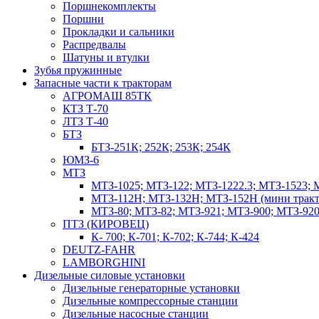
Поршнекомплекты
Поршни
Прокладки и сальники
Распредвалы
Шатуны и втулки
Зубья пружинные
Запасные части к тракторам
АГРОМАШ 85ТК
КТЗ Т-70
ЛТЗ Т-40
БТЗ
БТЗ-251К; 252К; 253К; 254К
ЮМЗ-6
МТЗ
МТЗ-1025; МТЗ-122; МТЗ-1222.3; МТЗ-1523; 
МТЗ-112Н; МТЗ-132Н; МТЗ-152Н (мини тракт
МТЗ-80; МТЗ-82; МТЗ-921; МТЗ-900; МТЗ-920
ПТЗ (КИРОВЕЦ)
К- 700; К-701; К-702; К-744; К-424
DEUTZ-FAHR
LAMBORGHINI
Дизельные силовые установки
Дизельные генераторные установки
Дизельные компрессорные станции
Дизельные насосные станции