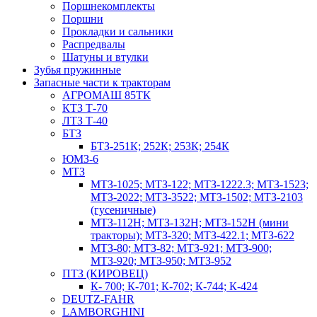
Поршнекомплекты
Поршни
Прокладки и сальники
Распредвалы
Шатуны и втулки
Зубья пружинные
Запасные части к тракторам
АГРОМАШ 85ТК
КТЗ Т-70
ЛТЗ Т-40
БТЗ
БТЗ-251К; 252К; 253К; 254К
ЮМЗ-6
МТЗ
МТЗ-1025; МТЗ-122; МТЗ-1222.3; МТЗ-1523;
МТЗ-2022; МТЗ-3522; МТЗ-1502; МТЗ-2103
(гусеничные)
МТЗ-112Н; МТЗ-132Н; МТЗ-152Н (мини
тракторы); МТЗ-320; МТЗ-422.1; МТЗ-622
МТЗ-80; МТЗ-82; МТЗ-921; МТЗ-900;
МТЗ-920; МТЗ-950; МТЗ-952
ПТЗ (КИРОВЕЦ)
К- 700; К-701; К-702; К-744; К-424
DEUTZ-FAHR
LAMBORGHINI