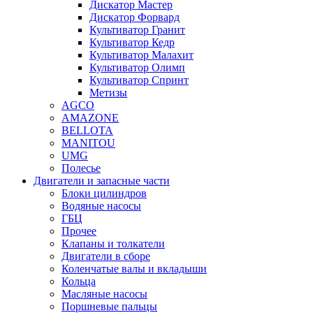
Дискатор Мастер
Дискатор Форвард
Культиватор Гранит
Культиватор Кедр
Культиватор Малахит
Культиватор Олимп
Культиватор Спринт
Метизы
AGCO
AMAZONE
BELLOTA
MANITOU
UMG
Полесье
Двигатели и запасные части
Блоки цилиндров
Водяные насосы
ГБЦ
Прочее
Клапаны и толкатели
Двигатели в сборе
Коленчатые валы и вкладыши
Кольца
Масляные насосы
Поршневые пальцы