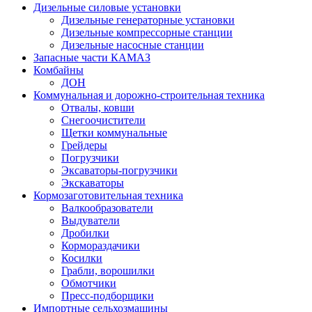
Дизельные силовые установки
Дизельные генераторные установки
Дизельные компрессорные станции
Дизельные насосные станции
Запасные части КАМАЗ
Комбайны
ДОН
Коммунальная и дорожно-строительная техника
Отвалы, ковши
Снегоочистители
Щетки коммунальные
Грейдеры
Погрузчики
Эксаваторы-погрузчики
Экскаваторы
Кормозаготовительная техника
Валкообразователи
Выдуватели
Дробилки
Кормораздачики
Косилки
Грабли, ворошилки
Обмотчики
Пресс-подборщики
Импортные сельхозмашины