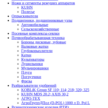
Ножи и сегменты режущих аппаратов
KUHN
Полесье
Опрыскиватели
Подшипники, подшипниковые узлы
Автомобильные
Сельскохозяйственные
Посевные комплексы-сеялки
Почвообрабатывающая техника
Бороны дисковые, зубовые
Валковые жатки
Глубокорыхлители
Катки
Культиваторы
Лущильники
Мульчировщики
Плуги
Погрузчики
Фрезы
Разбрасыватели удобрений
KOBLiK Group SF 110; 114; 218; 320; 325
KUHN MDS 20.2; AXIS 30,2
АГРО-ТЕХ
АгроГруппДПол (D-POL) 1000 л D. Pol L
Резинотехнические изделия (РТИ)