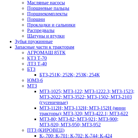
Масляные насосы
Поршневые пальцы
Поршнекомплекты
Поршни
Прокладки и сальники
Распредвалы
Шатуны и втулки
Зубья пружинные
Запасные части к тракторам
АГРОМАШ 85ТК
КТЗ Т-70
ЛТЗ Т-40
БТЗ
БТЗ-251К; 252К; 253К; 254К
ЮМЗ-6
МТЗ
МТЗ-1025; МТЗ-122; МТЗ-1222.3; МТЗ-1523;
МТЗ-2022; МТЗ-3522; МТЗ-1502; МТЗ-2103
(гусеничные)
МТЗ-112Н; МТЗ-132Н; МТЗ-152Н (мини
тракторы); МТЗ-320; МТЗ-422.1; МТЗ-622
МТЗ-80; МТЗ-82; МТЗ-921; МТЗ-900;
МТЗ-920; МТЗ-950; МТЗ-952
ПТЗ (КИРОВЕЦ)
К- 700; К-701; К-702; К-744; К-424