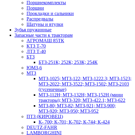
Поршнекомплекты
Поршни
Прокладки и сальники
Распредвалы
Шатуны и втулки
Зубья пружинные
Запасные части к тракторам
АГРОМАШ 85ТК
КТЗ Т-70
ЛТЗ Т-40
БТЗ
БТЗ-251К; 252К; 253К; 254К
ЮМЗ-6
МТЗ
МТЗ-1025; МТЗ-122; МТЗ-1222.3; МТЗ-1523;
МТЗ-2022; МТЗ-3522; МТЗ-1502; МТЗ-2103
(гусеничные)
МТЗ-112Н; МТЗ-132Н; МТЗ-152Н (мини
тракторы); МТЗ-320; МТЗ-422.1; МТЗ-622
МТЗ-80; МТЗ-82; МТЗ-921; МТЗ-900;
МТЗ-920; МТЗ-950; МТЗ-952
ПТЗ (КИРОВЕЦ)
К- 700; К-701; К-702; К-744; К-424
DEUTZ-FAHR
LAMBORGHINI