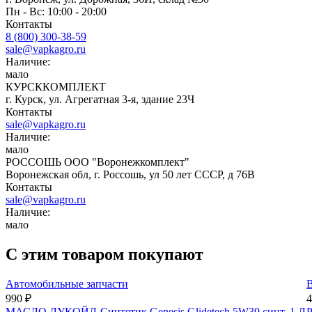
Пн - Вс: 10:00 - 20:00
Контакты
8 (800) 300-38-59
sale@vapkagro.ru
Наличие:
мало
КУРСККОМПЛЕКТ
г. Курск, ул. Агрегатная 3-я, здание 23Ч
Контакты
sale@vapkagro.ru
Наличие:
мало
РОССОШЬ ООО "Воронежкомплект"
Воронежская обл, г. Россошь, ул 50 лет СССР, д 76В
Контакты
sale@vapkagro.ru
Наличие:
мало
С этим товаром покупают
Автомобильные запчасти
990 ₽
4
МАСЛО ЛУКОЙЛ-Синтетик Genesis Glidetech 5W30 синт. 1 Л