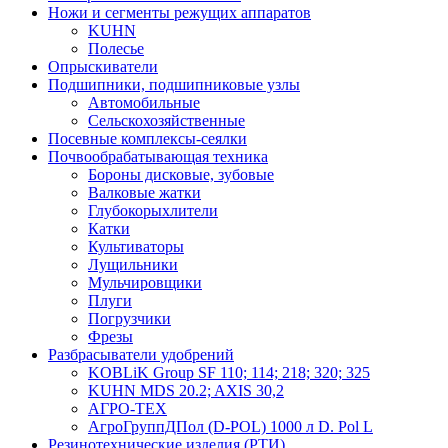
Ножи и сегменты режущих аппаратов
KUHN
Полесье
Опрыскиватели
Подшипники, подшипниковые узлы
Автомобильные
Сельскохозяйственные
Посевные комплексы-сеялки
Почвообрабатывающая техника
Бороны дисковые, зубовые
Валковые жатки
Глубокорыхлители
Катки
Культиваторы
Лущильники
Мульчировщики
Плуги
Погрузчики
Фрезы
Разбрасыватели удобрений
KOBLiK Group SF 110; 114; 218; 320; 325
KUHN MDS 20.2; AXIS 30,2
АГРО-ТЕХ
АгроГруппДПол (D-POL) 1000 л D. Pol L
Резинотехнические изделия (РТИ)