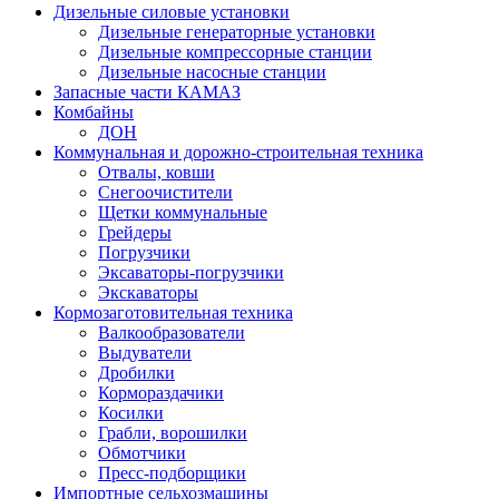
Дизельные силовые установки
Дизельные генераторные установки
Дизельные компрессорные станции
Дизельные насосные станции
Запасные части КАМАЗ
Комбайны
ДОН
Коммунальная и дорожно-строительная техника
Отвалы, ковши
Снегоочистители
Щетки коммунальные
Грейдеры
Погрузчики
Эксаваторы-погрузчики
Экскаваторы
Кормозаготовительная техника
Валкообразователи
Выдуватели
Дробилки
Кормораздачики
Косилки
Грабли, ворошилки
Обмотчики
Пресс-подборщики
Импортные сельхозмашины