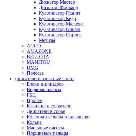
Дискатор Мастер
Дискатор Форвард
Культиватор Гранит
Культиватор Кедр
Культиватор Малахит
Культиватор Олимп
Культиватор Спринт
Метизы
AGCO
AMAZONE
BELLOTA
MANITOU
UMG
Полесье
Двигатели и запасные части
Блоки цилиндров
Водяные насосы
ГБЦ
Прочее
Клапаны и толкатели
Двигатели в сборе
Коленчатые валы и вкладыши
Кольца
Масляные насосы
Поршневые пальцы