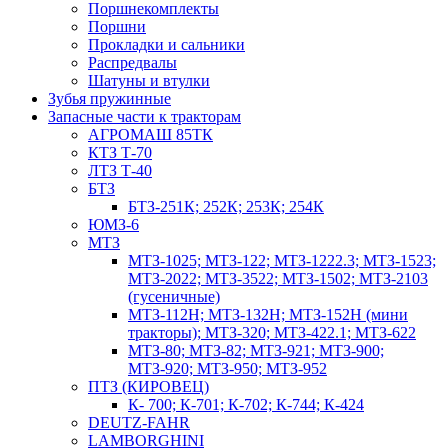
Поршнекомплекты
Поршни
Прокладки и сальники
Распредвалы
Шатуны и втулки
Зубья пружинные
Запасные части к тракторам
АГРОМАШ 85ТК
КТЗ Т-70
ЛТЗ Т-40
БТЗ
БТЗ-251К; 252К; 253К; 254К
ЮМЗ-6
МТЗ
МТЗ-1025; МТЗ-122; МТЗ-1222.3; МТЗ-1523;
МТЗ-2022; МТЗ-3522; МТЗ-1502; МТЗ-2103
(гусеничные)
МТЗ-112Н; МТЗ-132Н; МТЗ-152Н (мини
тракторы); МТЗ-320; МТЗ-422.1; МТЗ-622
МТЗ-80; МТЗ-82; МТЗ-921; МТЗ-900;
МТЗ-920; МТЗ-950; МТЗ-952
ПТЗ (КИРОВЕЦ)
К- 700; К-701; К-702; К-744; К-424
DEUTZ-FAHR
LAMBORGHINI