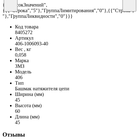
{"СписокЗначений",
{{{"Строка","5"},"ГруппаЛимитирования","0"},{{"Строка","
"},"ГруппаЛиквидности","0"}}}
Код товара
8405272
Артикул
406-1006093-40
Вес , кг
0,058
Марка
ЗМЗ
Модель
406
Тип
Башмак натяжителя цепи
Ширина (мм)
45
Высота (мм)
60
Длина (мм)
45
Отзывы