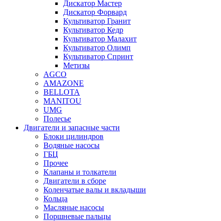
Дискатор Мастер
Дискатор Форвард
Культиватор Гранит
Культиватор Кедр
Культиватор Малахит
Культиватор Олимп
Культиватор Спринт
Метизы
AGCO
AMAZONE
BELLOTA
MANITOU
UMG
Полесье
Двигатели и запасные части
Блоки цилиндров
Водяные насосы
ГБЦ
Прочее
Клапаны и толкатели
Двигатели в сборе
Коленчатые валы и вкладыши
Кольца
Масляные насосы
Поршневые пальцы