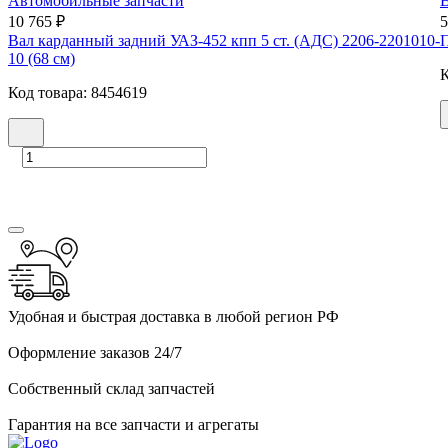
Автомобильные запчасти
10 765 ₽
5
Вал карданный задний УАЗ-452 кпп 5 ст. (АДС) 2206-2201010-
10 (68 см)
К
Код товара: 8454619
Удобная и быстрая доставка в любой регион РФ
Оформление заказов 24/7
Собственный склад запчастей
Гарантия на все запчасти и агрегаты