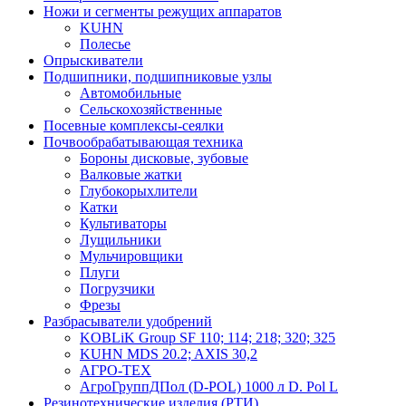
Ножи и сегменты режущих аппаратов
KUHN
Полесье
Опрыскиватели
Подшипники, подшипниковые узлы
Автомобильные
Сельскохозяйственные
Посевные комплексы-сеялки
Почвообрабатывающая техника
Бороны дисковые, зубовые
Валковые жатки
Глубокорыхлители
Катки
Культиваторы
Лущильники
Мульчировщики
Плуги
Погрузчики
Фрезы
Разбрасыватели удобрений
KOBLiK Group SF 110; 114; 218; 320; 325
KUHN MDS 20.2; AXIS 30,2
АГРО-ТЕХ
АгроГруппДПол (D-POL) 1000 л D. Pol L
Резинотехнические изделия (РТИ)