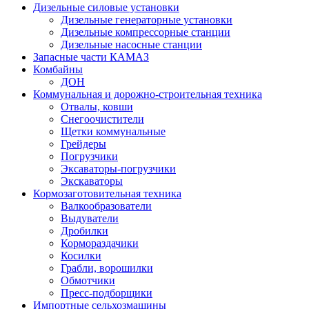
Дизельные силовые установки
Дизельные генераторные установки
Дизельные компрессорные станции
Дизельные насосные станции
Запасные части КАМАЗ
Комбайны
ДОН
Коммунальная и дорожно-строительная техника
Отвалы, ковши
Снегоочистители
Щетки коммунальные
Грейдеры
Погрузчики
Эксаваторы-погрузчики
Экскаваторы
Кормозаготовительная техника
Валкообразователи
Выдуватели
Дробилки
Кормораздачики
Косилки
Грабли, ворошилки
Обмотчики
Пресс-подборщики
Импортные сельхозмашины