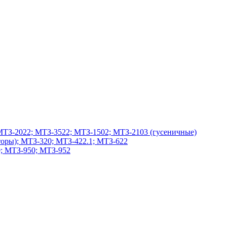
МТЗ-2022; МТЗ-3522; МТЗ-1502; МТЗ-2103 (гусеничные)
оры); МТЗ-320; МТЗ-422.1; МТЗ-622
; МТЗ-950; МТЗ-952