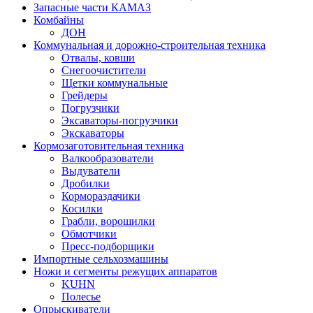
Запасные части КАМАЗ
Комбайны
ДОН
Коммунальная и дорожно-строительная техника
Отвалы, ковши
Снегоочистители
Щетки коммунальные
Грейдеры
Погрузчики
Эксаваторы-погрузчики
Экскаваторы
Кормозаготовительная техника
Валкообразователи
Выдуватели
Дробилки
Кормораздачики
Косилки
Грабли, ворошилки
Обмотчики
Пресс-подборщики
Импортные сельхозмашины
Ножи и сегменты режущих аппаратов
KUHN
Полесье
Опрыскиватели