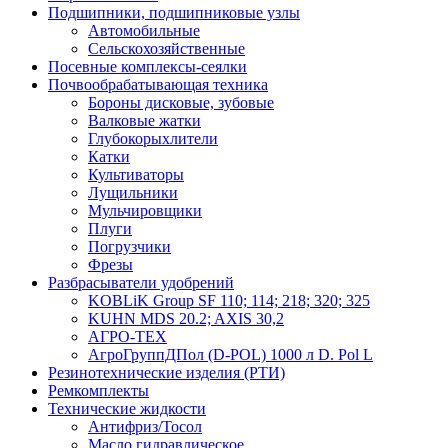
Подшипники, подшипниковые узлы
Автомобильные
Сельскохозяйственные
Посевные комплексы-сеялки
Почвообрабатывающая техника
Бороны дисковые, зубовые
Валковые жатки
Глубокорыхлители
Катки
Культиваторы
Лущильники
Мульчировщики
Плуги
Погрузчики
Фрезы
Разбрасыватели удобрений
KOBLiK Group SF 110; 114; 218; 320; 325
KUHN MDS 20.2; AXIS 30,2
АГРО-ТЕХ
АгроГруппДПол (D-POL) 1000 л D. Pol L
Резинотехнические изделия (РТИ)
Ремкомплекты
Технические жидкости
Антифриз/Тосол
Масло гидравлическое