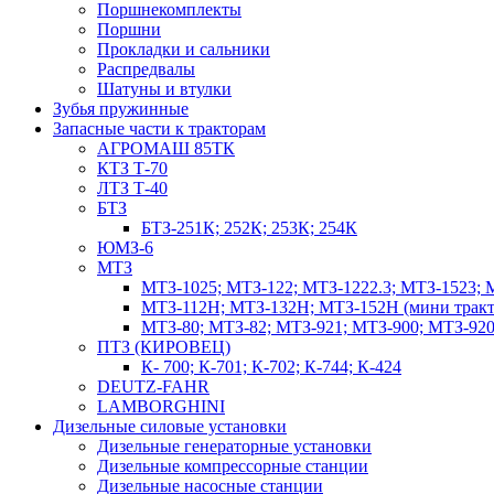
Поршнекомплекты
Поршни
Прокладки и сальники
Распредвалы
Шатуны и втулки
Зубья пружинные
Запасные части к тракторам
АГРОМАШ 85ТК
КТЗ Т-70
ЛТЗ Т-40
БТЗ
БТЗ-251К; 252К; 253К; 254К
ЮМЗ-6
МТЗ
МТЗ-1025; МТЗ-122; МТЗ-1222.3; МТЗ-1523; 
МТЗ-112Н; МТЗ-132Н; МТЗ-152Н (мини тракт
МТЗ-80; МТЗ-82; МТЗ-921; МТЗ-900; МТЗ-920
ПТЗ (КИРОВЕЦ)
К- 700; К-701; К-702; К-744; К-424
DEUTZ-FAHR
LAMBORGHINI
Дизельные силовые установки
Дизельные генераторные установки
Дизельные компрессорные станции
Дизельные насосные станции