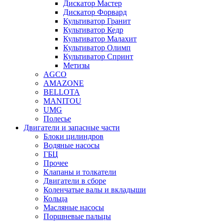
Дискатор Мастер
Дискатор Форвард
Культиватор Гранит
Культиватор Кедр
Культиватор Малахит
Культиватор Олимп
Культиватор Спринт
Метизы
AGCO
AMAZONE
BELLOTA
MANITOU
UMG
Полесье
Двигатели и запасные части
Блоки цилиндров
Водяные насосы
ГБЦ
Прочее
Клапаны и толкатели
Двигатели в сборе
Коленчатые валы и вкладыши
Кольца
Масляные насосы
Поршневые пальцы