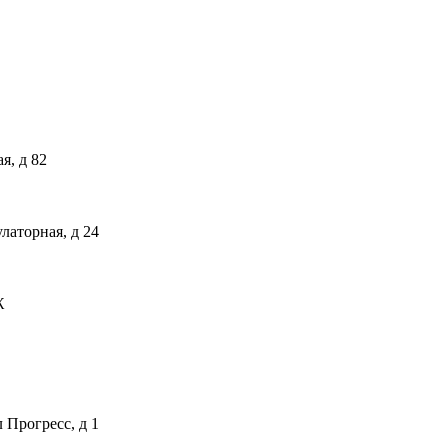
я, д 82
латорная, д 24
Ж
 Прогресс, д 1