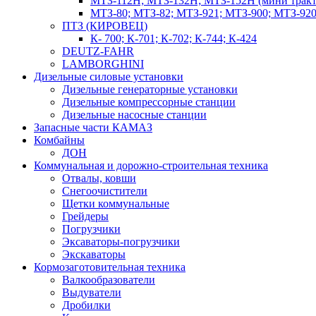
МТЗ-112Н; МТЗ-132Н; МТЗ-152Н (мини тракт
МТЗ-80; МТЗ-82; МТЗ-921; МТЗ-900; МТЗ-920
ПТЗ (КИРОВЕЦ)
К- 700; К-701; К-702; К-744; К-424
DEUTZ-FAHR
LAMBORGHINI
Дизельные силовые установки
Дизельные генераторные установки
Дизельные компрессорные станции
Дизельные насосные станции
Запасные части КАМАЗ
Комбайны
ДОН
Коммунальная и дорожно-строительная техника
Отвалы, ковши
Снегоочистители
Щетки коммунальные
Грейдеры
Погрузчики
Эксаваторы-погрузчики
Экскаваторы
Кормозаготовительная техника
Валкообразователи
Выдуватели
Дробилки