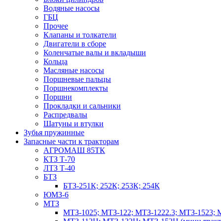
Водяные насосы
ГБЦ
Прочее
Клапаны и толкатели
Двигатели в сборе
Коленчатые валы и вкладыши
Кольца
Масляные насосы
Поршневые пальцы
Поршнекомплекты
Поршни
Прокладки и сальники
Распредвалы
Шатуны и втулки
Зубья пружинные
Запасные части к тракторам
АГРОМАШ 85ТК
КТЗ Т-70
ЛТЗ Т-40
БТЗ
БТЗ-251К; 252К; 253К; 254К
ЮМЗ-6
МТЗ
МТЗ-1025; МТЗ-122; МТЗ-1222.3; МТЗ-1523; 