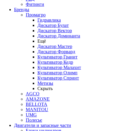
Фитинги
Бренды
Промагро
Гидравлика
Дискатор Булат
Дискатор Вектор
Дискатор Доминанта
Ещё
Дискатор Мастер
Дискатор Форвард
Культиватор Гранит
Культиватор Кедр
Культиватор Малахит
Культиватор Олимп
Культиватор Спринт
Метизы
Скрыть
AGCO
AMAZONE
BELLOTA
MANITOU
UMG
Полесье
Двигатели и запасные части
Блоки цилиндров