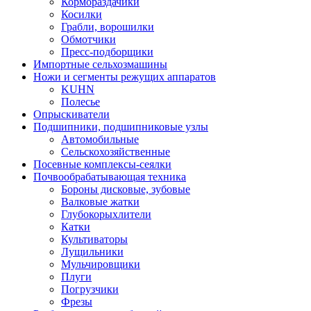
Кормораздачики
Косилки
Грабли, ворошилки
Обмотчики
Пресс-подборщики
Импортные сельхозмашины
Ножи и сегменты режущих аппаратов
KUHN
Полесье
Опрыскиватели
Подшипники, подшипниковые узлы
Автомобильные
Сельскохозяйственные
Посевные комплексы-сеялки
Почвообрабатывающая техника
Бороны дисковые, зубовые
Валковые жатки
Глубокорыхлители
Катки
Культиваторы
Лущильники
Мульчировщики
Плуги
Погрузчики
Фрезы