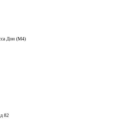
сса Дон (М4)
 д 82